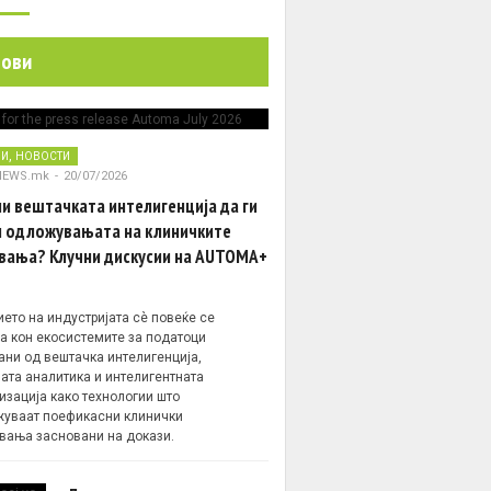
нови
,
НИ
НОВОСТИ
NEWS.mk
-
20/07/2026
и вештачката интелигенција да ги
 одложувањата на клиничките
вања? Клучни дискусии на AUTOMA+
ето на индустријата сè повеќе се
а кон екосистемите за податоци
ани од вештачка интелигенција,
ата аналитика и интелигентната
изација како технологии што
уваат поефикасни клинички
вања засновани на докази.