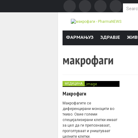
Search f
Skip to content
ФАРМАЊУЗ
ЗДРАВЈЕ
ЖИВ
макрофаги
МЕДИЦИНА
Макрофаги
Макрофагите се
диференцирани моноцити во
ткиво. Овие големи
специјализирани клетки имаат
за цел да ги препознаваат,
проголтуваат и уништуваат
целните клетки.