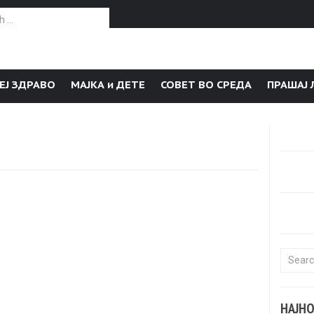
or:
ЕЈ ЗДРАВО
МАЈКА и ДЕТЕ
СОВЕТ ВО СРЕДА
ПРАШАЈ 
Search f
НАЈН