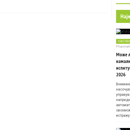
Нај
НАСТА
Pharma
Може л
намали
испиту
2026
Внимани
насочув
управув
напредн
автомат
овозмож
истражу