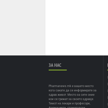
ЗА НАС
Pharmanews.mk е вашето место
кога сакате да се информирате за
здрав живот. Место за сите оние
кои се грижат за своето здравје.
Тимот на лекари и професори,
фармацевти, стоматолози,