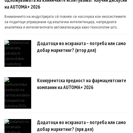
на AUTOMA+ 2026
Вниманието на индустријата сè повеќе се насочува кон екосистемите
за податоци управувани од вештачка интелигенција, напредната
аналитика и интелигентната автоматизација како технологии што
овозможуваат поефикасни клинички истражувања засновани на
докази.
Додатоци во исхраната – потреба или само
добар маркетинг? (втор дел)
Конкурентска предност на фармацевтските
компании на AUTOMA+ 2026
Додатоци во исхраната – потреба или само
добар маркетинг? (прв дел)