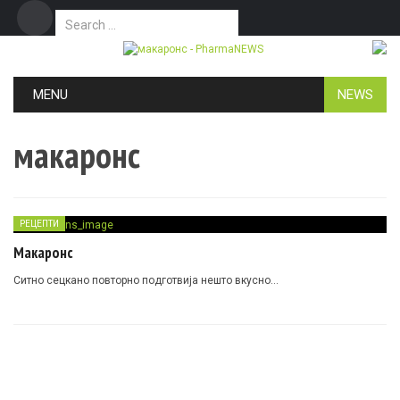
Search for:
Дома
Маркетинг
Контакт
Skip to content
MENU
NEWS
макаронс
РЕЦЕПТИ
Макаронс
Ситно сецкано повторно подготвија нешто вкусно…