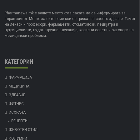
Pharmanews.mk е вашето место кога сакате да се информирате за
здрав живот. Место за сите оние кои се грижат за своето здравје. Тимот
на лекари и професори, фармацевти, стоматолози, педијатри и
нутриционисти, нудат стручна едукација, корисни совети и одговори на
медицински проблеми.
КАТЕГОРИИ
ФАРМАЦИЈА
МЕДИЦИНА
ЗДРАВЈЕ
ФИТНЕС
ИСХРАНА
РЕЦЕПТИ
ЖИВОТЕН СТИЛ
КОЛУМНИ