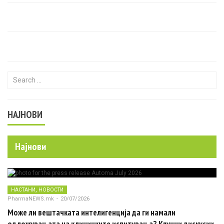
Search for:
НАЈНОВИ
Најнови
,
НАСТАНИ
НОВОСТИ
PharmaNEWS.mk
-
20/07/2026
Може ли вештачката интелигенција да ги намали
одложувањата на клиничките испитувања? Клучни дискусии