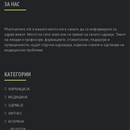
ЗА НАС
Pharmanews.mk е вашето место кога сакате да се информирате за
здрав живот. Место за сите оние кои се грижат за своето здравје. Тимот
на лекари и професори, фармацевти, стоматолози, педијатри и
нутриционисти, нудат стручна едукација, корисни совети и одговори на
медицински проблеми.
КАТЕГОРИИ
ФАРМАЦИЈА
МЕДИЦИНА
ЗДРАВЈЕ
ФИТНЕС
ИСХРАНА
РЕЦЕПТИ