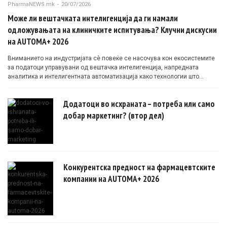
PharmaNEWS.mk
-
20/07/2026
Може ли вештачката интелигенција да ги намали
одложувањата на клиничките испитувања? Клучни дискусии
на AUTOMA+ 2026
Вниманието на индустријата сè повеќе се насочува кон екосистемите
за податоци управувани од вештачка интелигенција, напредната
аналитика и интелигентната автоматизација како технологии што
овозможуваат поефикасни клинички истражувања засновани на
докази.
Додатоци во исхраната – потреба или само
добар маркетинг? (втор дел)
Конкурентска предност на фармацевтските
компании на AUTOMA+ 2026