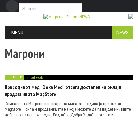
Search for:
Дома
Маркетинг
Контакт
Skip to content
MENU
NEWS
Магрони
НОВОСТИ
Природниот мед „Doka Med“ отсега достапен на онлајн
продавницата MagStore
Компанијата Магрони кон крајот на минатата година ја претстави
MagStore – онлајн продавницата на која можете да ги најдете нивните
добро познати производи „Ладна“ и „Добра Вода“, а отсега и
природниот ливадски мед „Doka Мed“.