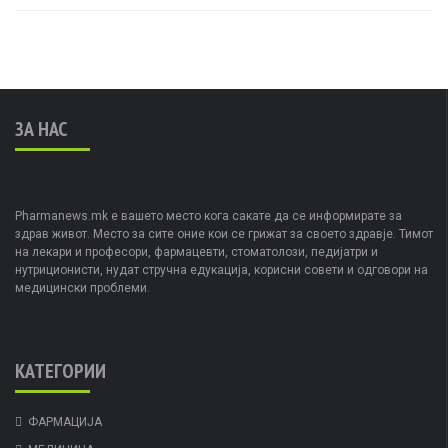
ЗА НАС
Pharmanews.mk е вашето место кога сакате да се информирате за
здрав живот. Место за сите оние кои се грижат за своето здравје. Тимот
на лекари и професори, фармацевти, стоматолози, педијатри и
нутриционисти, нудат стручна едукација, корисни совети и одговори на
медицински проблеми.
КАТЕГОРИИ
ФАРМАЦИЈА