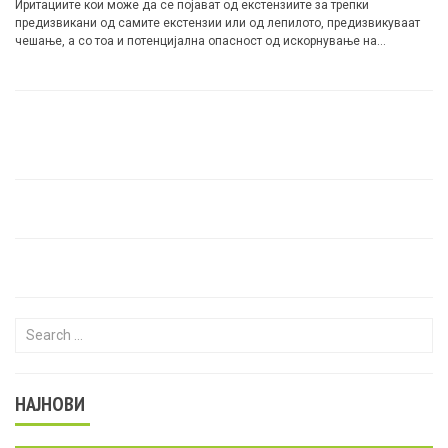
Иритациите кои може да се појават од екстензиите за трепки
предизвикани од самите екстензии или од лепилото, предизвикуваат
чешање, а со тоа и потенцијална опасност од искорнување на
вистинските трепки…
Search for:
НАЈНОВИ