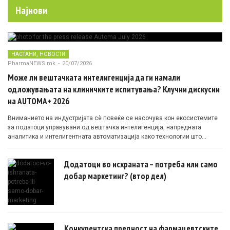
Најнови
,
НАСТАНИ
НОВОСТИ
PharmaNEWS.mk
-
20/07/2026
Може ли вештачката интелигенција да ги намали
одложувањата на клиничките испитувања? Клучни дискусии
на AUTOMA+ 2026
Вниманието на индустријата сè повеќе се насочува кон екосистемите
за податоци управувани од вештачка интелигенција, напредната
аналитика и интелигентната автоматизација како технологии што
овозможуваат поефикасни клинички истражувања засновани на
докази.
Додатоци во исхраната – потреба или само
добар маркетинг? (втор дел)
Конкурентска предност на фармацевтските