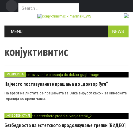
Search for:
Дома
Маркетинг
Контакт
Skip to content
MENU
NEWS
конјуктивитис
МЕДИЦИНА
Најчесто поставуваните прашања до „доктор Гугл“
На врвот на листата се прашањата за Зика вирусот како и за кинеската
терапија со врели чаши…
ЖИВОТЕН СТИЛ
Безбедноста на естетското продолжување трепки [ВИДЕО]