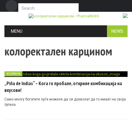
Search for:
Дома
Маркетинг
Контакт
Skip to content
MENU
NEWS
колоректален карцином
ИСХРАНА
„Piña de Indias“ – Кога го пробале, откриле комбинација на
вкусови!
Само многу богатите луѓе можеле да си дозволат да го имаат на своја
трпеза.