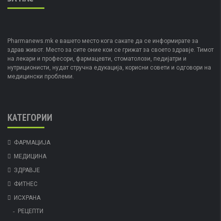
Pharmanews.mk е вашето место кога сакате да се информирате за
здрав живот. Место за сите оние кои се грижат за своето здравје. Тимот
на лекари и професори, фармацевти, стоматолози, педијатри и
нутриционисти, нудат стручна едукација, корисни совети и одговори на
медицински проблеми.
КАТЕГОРИИ
ФАРМАЦИЈА
МЕДИЦИНА
ЗДРАВЈЕ
ФИТНЕС
ИСХРАНА
РЕЦЕПТИ