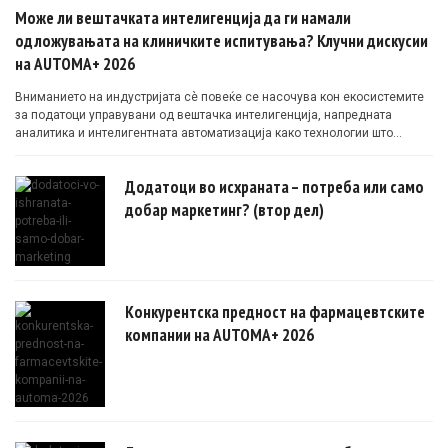
Може ли вештачката интелигенција да ги намали
одложувањата на клиничките испитувања? Клучни дискусии
на AUTOMA+ 2026
Вниманието на индустријата сè повеќе се насочува кон екосистемите
за податоци управувани од вештачка интелигенција, напредната
аналитика и интелигентната автоматизација како технологии што
овозможуваат поефикасни клинички истражувања засновани на
докази.
Додатоци во исхраната – потреба или само
добар маркетинг? (втор дел)
Конкурентска предност на фармацевтските
компании на AUTOMA+ 2026