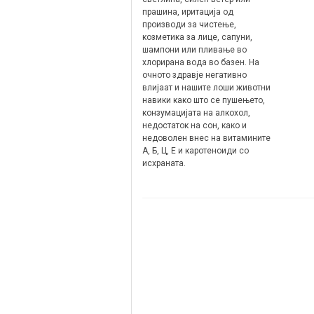
прашина, иритација од
производи за чистење,
козметика за лице, сапуни,
шампони или пливање во
хлорирана вода во базен. На
очното здравје негативно
влијаат и нашите лоши животни
навики како што се пушењето,
конзумацијата на алкохол,
недостаток на сон, како и
недоволен внес на витамините
А, Б, Ц, Е и каротеноиди со
исхраната.