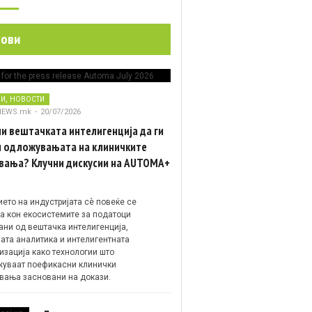
нови
,
НИ
НОВОСТИ
NEWS.mk
-
20/07/2026
и вештачката интелигенција да ги
 одложувањата на клиничките
вања? Клучни дискусии на AUTOMA+
ето на индустријата сè повеќе се
а кон екосистемите за податоци
ани од вештачка интелигенција,
ата аналитика и интелигентната
изација како технологии што
уваат поефикасни клинички
вања засновани на докази.