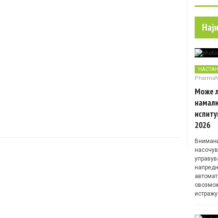
Нај
НАСТА
Pharma
Може л
намали
испиту
2026
Внимани
насочув
управув
напредн
автомат
овозмож
истражу