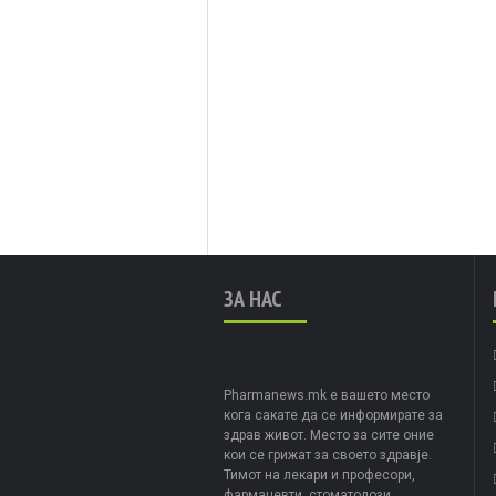
ЗА НАС
Pharmanews.mk е вашето место
кога сакате да се информирате за
здрав живот. Место за сите оние
кои се грижат за своето здравје.
Тимот на лекари и професори,
фармацевти, стоматолози,