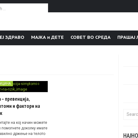
or:
ЕЈ ЗДРАВО
МАЈКА и ДЕТЕ
СОВЕТ ВО СРЕДА
ПРАШАЈ 
ИЦИНА
 – превенција,
птоми и фактори на
к
Search f
итајте на кој начин можете
и помогнете доколку имате
авилно држење на телото
НАЈН