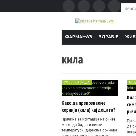
Search f
Skip to content
ФАРМАЊУЗ
ЗДРАВЈЕ
ЖИВ
кила
СОВЕТ ВО СРЕДА
МЕД
Кила
Како да препознаеме
сим
хернија (кила) кај децата?
ризи
Причина за иритација на очите
Проч
може да бидат и ниски
да с
температури, директна сончева
непр
светлина, силен ветер или