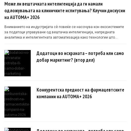
Може ли вештачката интелигенција да ги намали
одложувањата на клиничките испитувања? Клучни дискусии
на AUTOMA+ 2026
Вниманието на индустријата сè повеќе се насочува кон екосистемите
за податоци управувани од вештачка интелигенција, напредната
аналитика и интелигентната автоматизација како технологии што
овозможуваат поефикасни клинички истражувања засновани на
докази.
Додатоци во исхраната – потреба или само
добар маркетинг? (втор дел)
Конкурентска предност на фармацевтските
компании на AUTOMA+ 2026
Додатоци во исхраната – потреба или само