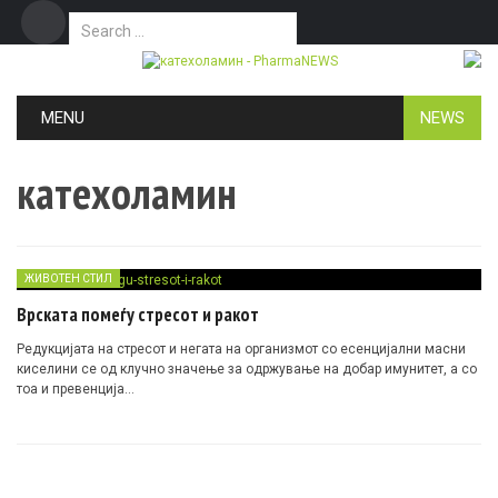
Search for:
Дома
Маркетинг
Контакт
Skip to content
MENU
NEWS
катехоламин
ЖИВОТЕН СТИЛ
Врската помеѓу стресот и ракот
Редукцијата на стресот и негата на организмот со есенцијални масни
киселини се од клучно значење за одржување на добар
имунитет
, а со
тоа и превенција…