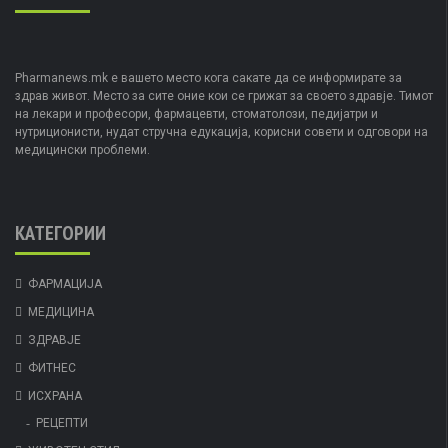
Pharmanews.mk е вашето место кога сакате да се информирате за
здрав живот. Место за сите оние кои се грижат за своето здравје. Тимот
на лекари и професори, фармацевти, стоматолози, педијатри и
нутриционисти, нудат стручна едукација, корисни совети и одговори на
медицински проблеми.
КАТЕГОРИИ
ФАРМАЦИЈА
МЕДИЦИНА
ЗДРАВЈЕ
ФИТНЕС
ИСХРАНА
РЕЦЕПТИ