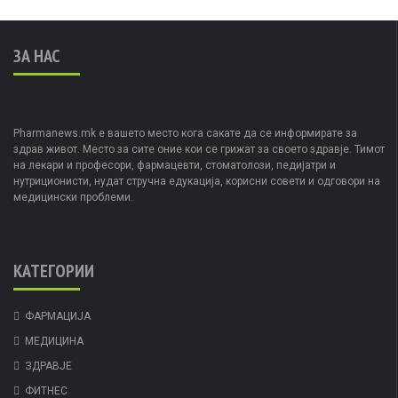
ЗА НАС
Pharmanews.mk е вашето место кога сакате да се информирате за
здрав живот. Место за сите оние кои се грижат за своето здравје. Тимот
на лекари и професори, фармацевти, стоматолози, педијатри и
нутриционисти, нудат стручна едукација, корисни совети и одговори на
медицински проблеми.
КАТЕГОРИИ
ФАРМАЦИЈА
МЕДИЦИНА
ЗДРАВЈЕ
ФИТНЕС