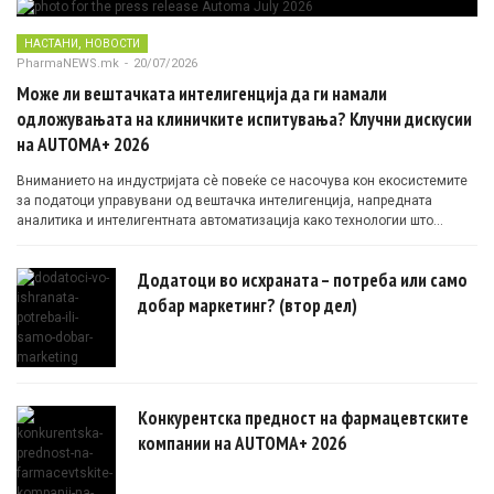
,
НАСТАНИ
НОВОСТИ
PharmaNEWS.mk
-
20/07/2026
Може ли вештачката интелигенција да ги намали
одложувањата на клиничките испитувања? Клучни дискусии
на AUTOMA+ 2026
Вниманието на индустријата сè повеќе се насочува кон екосистемите
за податоци управувани од вештачка интелигенција, напредната
аналитика и интелигентната автоматизација како технологии што
овозможуваат поефикасни клинички истражувања засновани на
докази.
Додатоци во исхраната – потреба или само
добар маркетинг? (втор дел)
Конкурентска предност на фармацевтските
компании на AUTOMA+ 2026