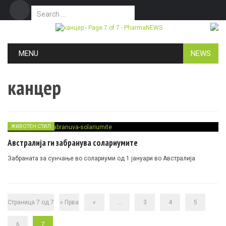
Search for:
Дома
Маркетинг
Контакт
Skip to content
MENU
NEWS
канцер
ЖИВОТЕН СТИЛ
Австралија ги забранува солариумите
Забраната за сунчање во солариуми од 1 јануари во Австралија
Страница 7 од 7
« Прва
«
...
3
4
5
6
7