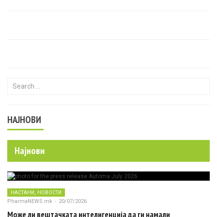
Search for:
НАЈНОВИ
Најнови
,
НАСТАНИ
НОВОСТИ
PharmaNEWS.mk
-
20/07/2026
Може ли вештачката интелигенција да ги намали