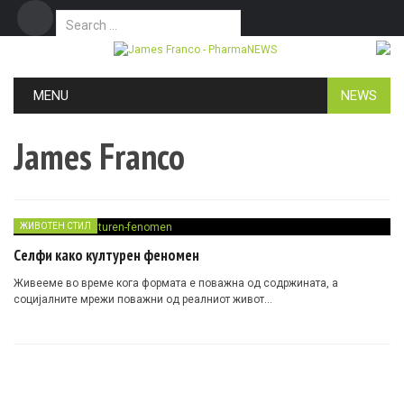
Search for:
Дома
Маркетинг
Контакт
Skip to content
MENU
NEWS
James Franco
ЖИВОТЕН СТИЛ
Селфи како културен феномен
Живееме во време кога формата е поважна од содржината, а
социјалните мрежи поважни од реалниот живот…