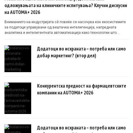
одложувањата на клиничките испитувања? Клучни дискусии
на AUTOMA+ 2026
Вниманието на индустријата сè повеќе се насочува кон екосистемите
за податоци управувани од вештачка интелигенција, напредната
аналитика и интелигентната автоматизација како технологии што
овозможуваат поефикасни клинички истражувања засновани на
докази.
Додатоци во исхраната – потреба или само
добар маркетинг? (втор дел)
Конкурентска предност на фармацевтските
компании на AUTOMA+ 2026
Додатоци во исхраната – потреба или само