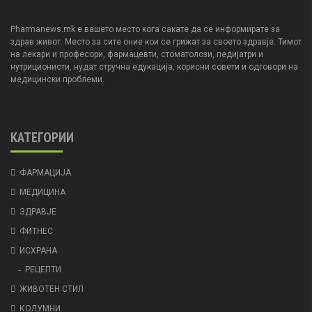
Pharmanews.mk е вашето место кога сакате да се информирате за
здрав живот. Место за сите оние кои се грижат за своето здравје. Тимот
на лекари и професори, фармацевти, стоматолози, педијатри и
нутриционисти, нудат стручна едукација, корисни совети и одговори на
медицински проблеми.
КАТЕГОРИИ
ФАРМАЦИЈА
МЕДИЦИНА
ЗДРАВЈЕ
ФИТНЕС
ИСХРАНА
РЕЦЕПТИ
ЖИВОТЕН СТИЛ
КОЛУМНИ