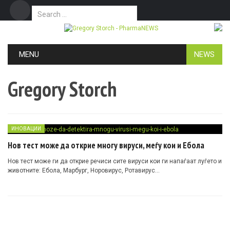
Search for:
Дома
Маркетинг
Контакт
Skip to content
MENU
NEWS
Gregory Storch
ИНОВАЦИИ
Нов тест може да открие многу вируси, меѓу кои и Ебола
Нов тест може ги да открие речиси сите вируси кои ги напаѓаат луѓето и
животните: Ебола, Марбург, Норовирус, Ротавирус…