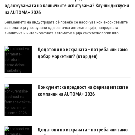
одложувањата на клиничките испитувања? Клучни дискусии
на AUTOMA+ 2026
Вниманието на индустријата сè повеќе се насочува кон екосистемите
за податоци управувани од вештачка интелигенција, напредната
аналитика и интелигентната автоматизација како технологии што
овозможуваат поефикасни клинички истражувања засновани на
докази.
Додатоци во исхраната – потреба или само
добар маркетинг? (втор дел)
Конкурентска предност на фармацевтските
компании на AUTOMA+ 2026
Додатоци во исхраната – потреба или само