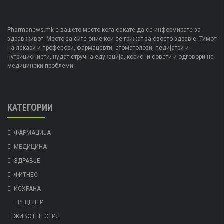
Pharmanews.mk е вашето место кога сакате да се информирате за
здрав живот. Место за сите оние кои се грижат за своето здравје. Тимот
на лекари и професори, фармацевти, стоматолози, педијатри и
нутриционисти, нудат стручна едукација, корисни совети и одговори на
медицински проблеми.
КАТЕГОРИИ
ФАРМАЦИЈА
МЕДИЦИНА
ЗДРАВЈЕ
ФИТНЕС
ИСХРАНА
РЕЦЕПТИ
ЖИВОТЕН СТИЛ