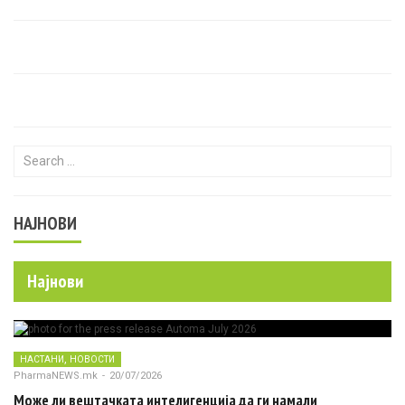
Search for:
НАЈНОВИ
Најнови
,
НАСТАНИ
НОВОСТИ
PharmaNEWS.mk
-
20/07/2026
Може ли вештачката интелигенција да ги намали