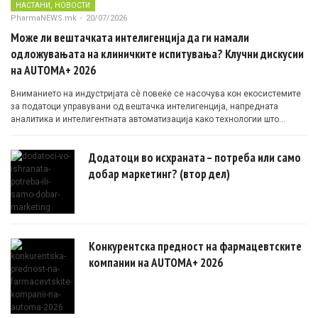
,
НАСТАНИ
НОВОСТИ
PharmaNEWS.mk
-
20/07/2026
Може ли вештачката интелигенција да ги намали
одложувањата на клиничките испитувања? Клучни дискусии
на AUTOMA+ 2026
Вниманието на индустријата сè повеќе се насочува кон екосистемите
за податоци управувани од вештачка интелигенција, напредната
аналитика и интелигентната автоматизација како технологии што
овозможуваат поефикасни клинички истражувања засновани на
докази.
Додатоци во исхраната – потреба или само
добар маркетинг? (втор дел)
Конкурентска предност на фармацевтските
компании на AUTOMA+ 2026