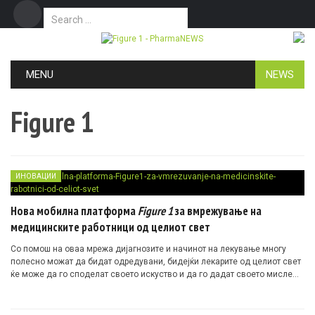
Search for:
Дома
Маркетинг
Контакт
Skip to content
MENU
NEWS
Figure 1
ИНОВАЦИИ
Нова мобилна платформа
Figure 1
за вмрежување на
медицинските работници од целиот свет
Со помош на оваа мрежа дијагнозите и начинот на лекување многу
полесно можат да бидат одредувани, бидејќи лекарите од целиот свет
ќе може да го споделат своето искуство и да го дадат своето мислење
за секој споделен случај, а студентите пак, многу побрзо да учат преку
конкретни примери