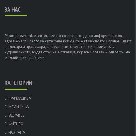
ЗА НАС
Pharmanews.mk е вашето место кога сакате да се информирате за
здрав живот. Место за сите оние кои се грижат за своето здравје. Тимот
на лекари и професори, фармацевти, стоматолози, педијатри и
нутриционисти, нудат стручна едукација, корисни совети и одговори на
медицински проблеми.
КАТЕГОРИИ
ФАРМАЦИЈА
МЕДИЦИНА
ЗДРАВЈЕ
ФИТНЕС
ИСХРАНА