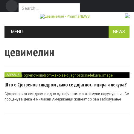
Search for:
Дома
Маркетинг
Контакт
Skip to content
MENU
NEWS
цевимелин
ЗДРАВЈЕ
Што е Сјогренов синдром , како се дијагностицира и лекува?
Сјогреновиот синдром е едно од најчестите автоимуни нарушувања. Се
проценува дека 4 милиони Американци живеат со ова заболување