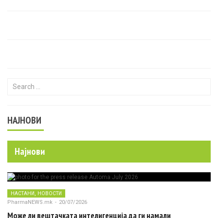
Search for:
НАЈНОВИ
Најнови
,
НАСТАНИ
НОВОСТИ
PharmaNEWS.mk
-
20/07/2026
Може ли вештачката интелигенција да ги намали