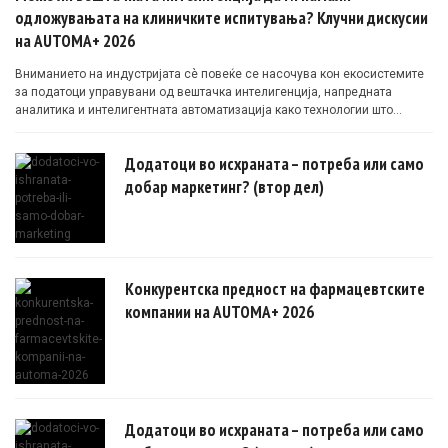
одложувањата на клиничките испитувања? Клучни дискусии
на AUTOMA+ 2026
Вниманието на индустријата сè повеќе се насочува кон екосистемите
за податоци управувани од вештачка интелигенција, напредната
аналитика и интелигентната автоматизација како технологии што
овозможуваат поефикасни клинички истражувања засновани на
докази.
Додатоци во исхраната – потреба или само
добар маркетинг? (втор дел)
Конкурентска предност на фармацевтските
компании на AUTOMA+ 2026
Додатоци во исхраната – потреба или само