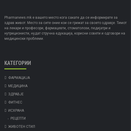
Pharmanews.mk е вашето место кога сакате да се информирате за
здрав живот. Место за сите оние кои се грижат за своето здравје. Тимот
на лекари и професори, фармацевти, стоматолози, педијатри и
нутриционисти, нудат стручна едукација, корисни совети и одговори на
медицински проблеми.
КАТЕГОРИИ
ФАРМАЦИЈА
МЕДИЦИНА
ЗДРАВЈЕ
ФИТНЕС
ИСХРАНА
РЕЦЕПТИ
ЖИВОТЕН СТИЛ