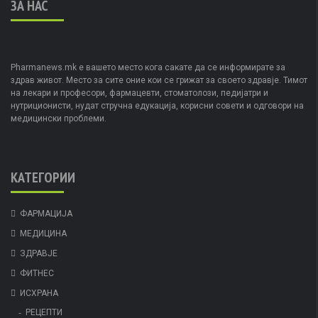
ЗА НАС
Pharmanews.mk е вашето место кога сакате да се информирате за
здрав живот. Место за сите оние кои се грижат за своето здравје. Тимот
на лекари и професори, фармацевти, стоматолози, педијатри и
нутриционисти, нудат стручна едукација, корисни совети и одговори на
медицински проблеми.
КАТЕГОРИИ
ФАРМАЦИЈА
МЕДИЦИНА
ЗДРАВЈЕ
ФИТНЕС
ИСХРАНА
РЕЦЕПТИ