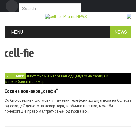
Search for:
Дома
Маркетинг
Контакт
Skip to content
MENU
NEWS
cell-fie
ИНОВАЦИИ
Сосема поинаков „селфи“
Со био-осетливи филмови и паметни телефони до дијагноза на болеста
од секадеОдењето на лекар поради обична настнка, можеби
понекогаш е право малтретирање, од гужва во…