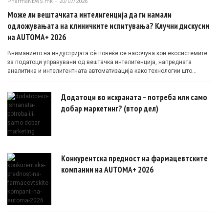
PharmaNEWS.mk
-
20/07/2026
Може ли вештачката интелигенција да ги намали
одложувањата на клиничките испитувања? Клучни дискусии
на AUTOMA+ 2026
Вниманието на индустријата сè повеќе се насочува кон екосистемите
за податоци управувани од вештачка интелигенција, напредната
аналитика и интелигентната автоматизација како технологии што
овозможуваат поефикасни клинички истражувања засновани на
докази.
Додатоци во исхраната – потреба или само
добар маркетинг? (втор дел)
Конкурентска предност на фармацевтските
компании на AUTOMA+ 2026