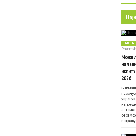
Нај
НАСТА
Pharma
Може л
намали
испиту
2026
Внимани
насочув
управув
напредн
автомат
овозмож
истражу