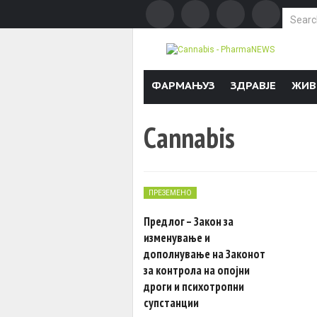
Search f
Skip to content
ФАРМАЊУЗ
ЗДРАВЈЕ
ЖИВ
Cannabis
ПРЕЗЕМЕНО
Предлог – Закон за
изменување и
дополнување на Законот
за контрола на опојни
дроги и психотропни
супстанции