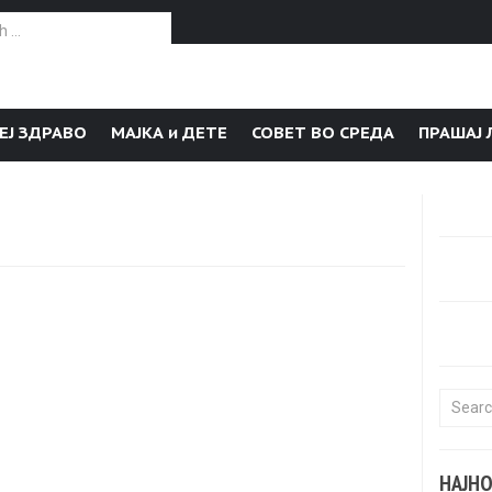
or:
ЕЈ ЗДРАВО
МАЈКА и ДЕТЕ
СОВЕТ ВО СРЕДА
ПРАШАЈ 
Search f
НАЈН