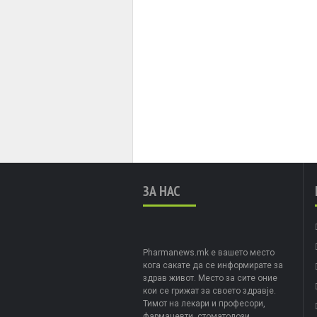
ЗА НАС
Pharmanews.mk е вашето место
кога сакате да се информирате за
здрав живот. Место за сите оние
кои се грижат за своето здравје.
Тимот на лекари и професори,
фармацевти, стоматолози,