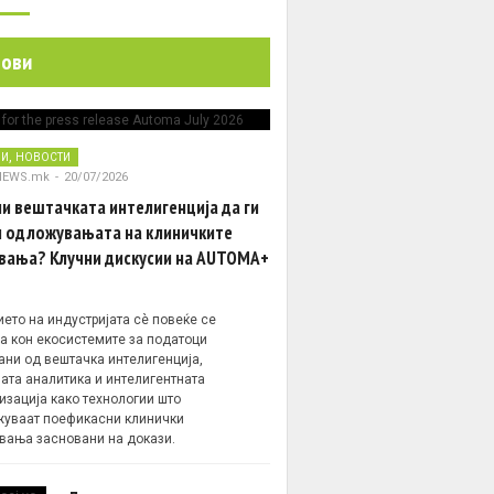
нови
,
НИ
НОВОСТИ
NEWS.mk
-
20/07/2026
и вештачката интелигенција да ги
 одложувањата на клиничките
вања? Клучни дискусии на AUTOMA+
ето на индустријата сè повеќе се
а кон екосистемите за податоци
ани од вештачка интелигенција,
ата аналитика и интелигентната
изација како технологии што
уваат поефикасни клинички
вања засновани на докази.