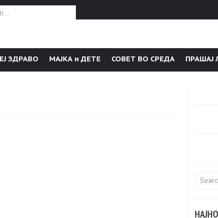
or:
ЕЈ ЗДРАВО
МАЈКА и ДЕТЕ
СОВЕТ ВО СРЕДА
ПРАШАЈ 
Search f
НАЈН