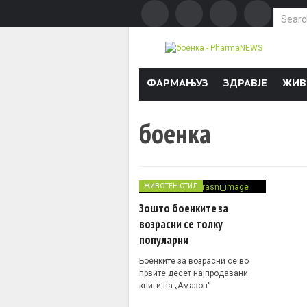
Search f
Skip to content
ФАРМАЊУЗ
ЗДРАВЈЕ
ЖИВ
боенка
ЖИВОТЕН СТИЛ
Зошто боенките за
возрасни се толку
популарни
Боенките за возрасни се во
првите десет најпродавани
книги на „Амазон“