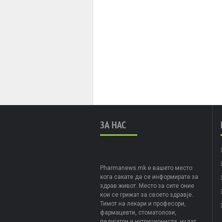
ЗА НАС
Pharmanews.mk е вашето место
кога сакате да се информирате за
здрав живот. Место за сите оние
кои се грижат за своето здравје.
Тимот на лекари и професори,
фармацевти, стоматолози,
педијатри и нутриционисти, нудат