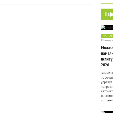
Нај
НАСТА
Pharma
Може л
намали
испиту
2026
Внимани
насочув
управув
напредн
автомат
овозмож
истражу