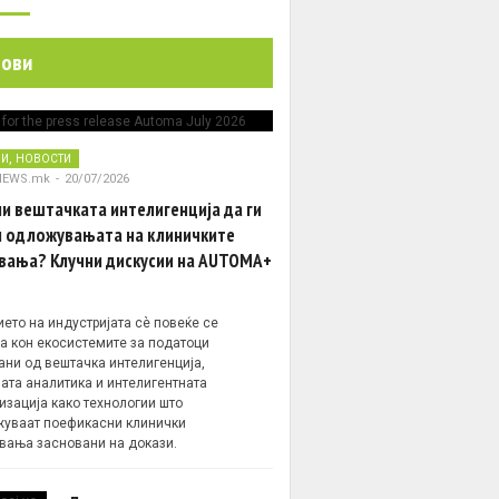
нови
,
НИ
НОВОСТИ
NEWS.mk
-
20/07/2026
и вештачката интелигенција да ги
 одложувањата на клиничките
вања? Клучни дискусии на AUTOMA+
ето на индустријата сè повеќе се
а кон екосистемите за податоци
ани од вештачка интелигенција,
ата аналитика и интелигентната
изација како технологии што
уваат поефикасни клинички
вања засновани на докази.