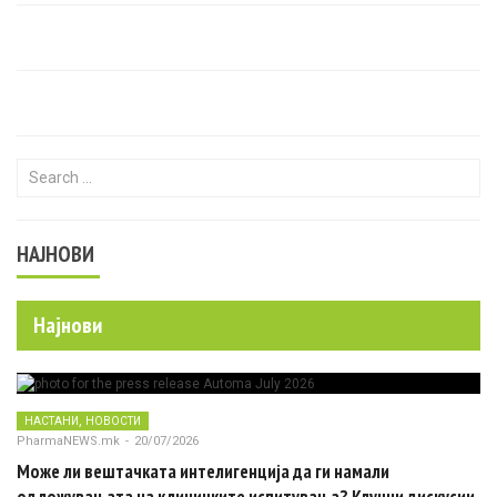
Search for:
НАЈНОВИ
Најнови
,
НАСТАНИ
НОВОСТИ
PharmaNEWS.mk
-
20/07/2026
Може ли вештачката интелигенција да ги намали
одложувањата на клиничките испитувања? Клучни дискусии