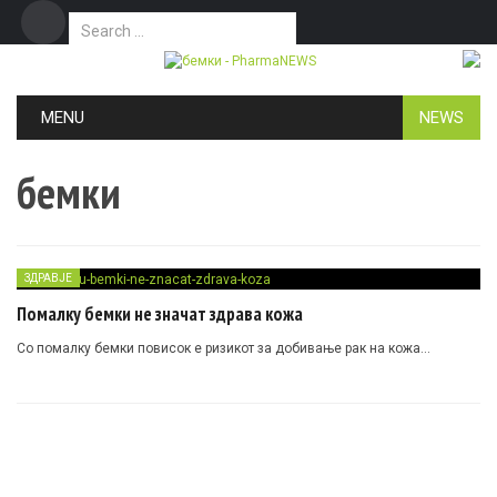
Search for:
Дома
Маркетинг
Контакт
Skip to content
MENU
NEWS
бемки
ЗДРАВЈЕ
Помалку бемки не значат здрава кожа
Со помалку бемки повисок е ризикот за добивање рак на кожа…