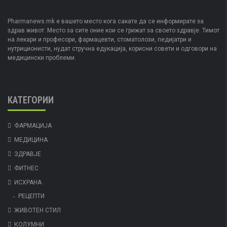
Pharmanews.mk е вашето место кога сакате да се информирате за
здрав живот. Место за сите оние кои се грижат за своето здравје. Тимот
на лекари и професори, фармацевти, стоматолози, педијатри и
нутриционисти, нудат стручна едукација, корисни совети и одговори на
медицински проблеми.
КАТЕГОРИИ
ФАРМАЦИЈА
МЕДИЦИНА
ЗДРАВЈЕ
ФИТНЕС
ИСХРАНА
РЕЦЕПТИ
ЖИВОТЕН СТИЛ
КОЛУМНИ