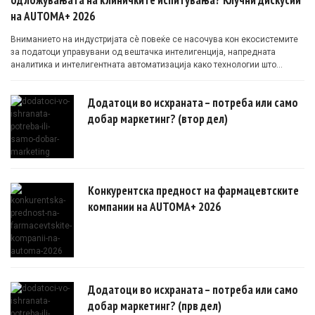
на AUTOMA+ 2026
Вниманието на индустријата сè повеќе се насочува кон екосистемите
за податоци управувани од вештачка интелигенција, напредната
аналитика и интелигентната автоматизација како технологии што
овозможуваат поефикасни клинички истражувања засновани на
докази.
Додатоци во исхраната – потреба или само
добар маркетинг? (втор дел)
Конкурентска предност на фармацевтските
компании на AUTOMA+ 2026
Додатоци во исхраната – потреба или само
добар маркетинг? (прв дел)