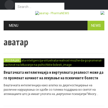
Search for:
Дома
Маркетинг
Контакт
Skip to content
MENU
NEWS
аватар
ИНОВАЦИИ
Вештачката интелигенција и виртуелната реалност може да
го променат начинот на лекување на психичките болести
Вештачката интелигенција како алатка за дијагностицирање на
различни нарушувања се здоби со голема поддршка во светот на
апликациите што ја имаат улогата на „виртуелни психијатри“Многу…