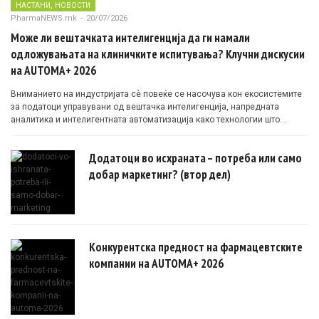
,
НАСТАНИ
НОВОСТИ
PharmaNEWS.mk
-
20/07/2026
Може ли вештачката интелигенција да ги намали
одложувањата на клиничките испитувања? Клучни дискусии
на AUTOMA+ 2026
Вниманието на индустријата сè повеќе се насочува кон екосистемите
за податоци управувани од вештачка интелигенција, напредната
аналитика и интелигентната автоматизација како технологии што
овозможуваат поефикасни клинички истражувања засновани на
докази.
Додатоци во исхраната – потреба или само
добар маркетинг? (втор дел)
Конкурентска предност на фармацевтските
компании на AUTOMA+ 2026