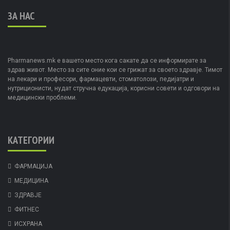
ЗА НАС
Pharmanews.mk е вашето место кога сакате да се информирате за
здрав живот. Место за сите оние кои се грижат за своето здравје. Тимот
на лекари и професори, фармацевти, стоматолози, педијатри и
нутриционисти, нудат стручна едукација, корисни совети и одговори на
медицински проблеми.
КАТЕГОРИИ
ФАРМАЦИЈА
МЕДИЦИНА
ЗДРАВЈЕ
ФИТНЕС
ИСХРАНА