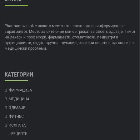
Pharmanews.mk е вашето место кога сакате да се информирате за
здрав живот. Место за сите оние кои се грижат за своето здравје. Тимот
на лекари и професори, фармацевти, стоматолози, педијатри и
нутриционисти, нудат стручна едукација, корисни совети и одговори на
медицински проблеми.
КАТЕГОРИИ
ФАРМАЦИЈА
МЕДИЦИНА
ЗДРАВЈЕ
ФИТНЕС
ИСХРАНА
РЕЦЕПТИ