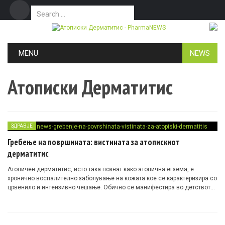
Search for:
Дома
Маркетинг
Контакт
Skip to content
MENU
NEWS
Атописки Дерматитис
ЗДРАВЈЕ
Гребење на површината: вистината за атопискиот
дерматитис
Атопичен дерматитис, исто така познат како атопична егзема, е
хронично воспалително заболување на кожата кое се карактеризира со
црвенило и интензивно чешање. Обично се манифестира во детството
или раното детство и може значително да влијае на квалитетот на
животот.