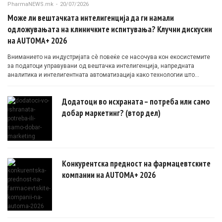
PharmaNEWS.mk
-
20/07/2026
Може ли вештачката интелигенција да ги намали
одложувањата на клиничките испитувања? Клучни дискусии
на AUTOMA+ 2026
Вниманието на индустријата сè повеќе се насочува кон екосистемите
за податоци управувани од вештачка интелигенција, напредната
аналитика и интелигентната автоматизација како технологии што
овозможуваат поефикасни клинички истражувања засновани на
докази.
Додатоци во исхраната – потреба или само
добар маркетинг? (втор дел)
Конкурентска предност на фармацевтските
компании на AUTOMA+ 2026