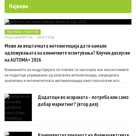
Најнови
,
НАСТАНИ
НОВОСТИ
PharmaNEWS.mk
-
20/07/2026
Може ли вештачката интелигенција да ги намали
одложувањата на клиничките испитувања? Клучни дискусии
на AUTOMA+ 2026
Вниманието на индустријата сè повеќе се насочува кон екосистемите
за податоци управувани од вештачка интелигенција, напредната
аналитика и интелигентната автоматизација како технологии што
овозможуваат поефикасни клинички истражувања засновани на
докази.
Додатоци во исхраната – потреба или само
добар маркетинг? (втор дел)
Конкурентска предност на фармацевтските