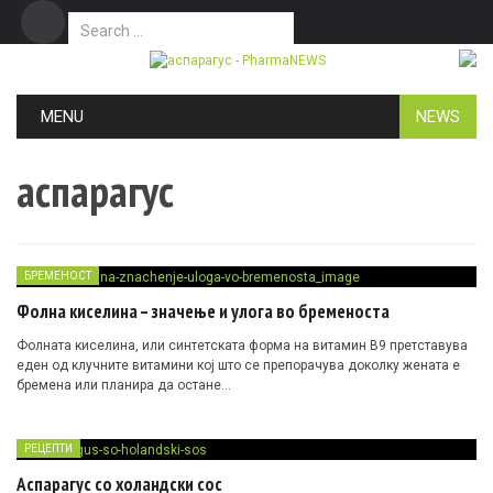
Search for:
Дома
Маркетинг
Контакт
Skip to content
MENU
NEWS
аспарагус
БРЕМЕНОСТ
Фолна киселина – значење и улога во бременоста
Фолната киселина, или синтетската форма на витамин B9 претставува
еден од клучните витамини кој што се препорачува доколку жената е
бремена или планира да остане…
РЕЦЕПТИ
Аспарагус со холандски сос