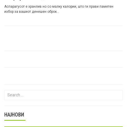
Аспарагусот е хранлив но со малку калории, што ги прави паметен
избор за вашиот денешен оброк…
Search for:
НАЈНОВИ