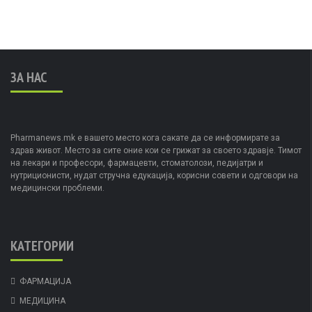
ЗА НАС
Pharmanews.mk е вашето место кога сакате да се информирате за
здрав живот. Место за сите оние кои се грижат за своето здравје. Тимот
на лекари и професори, фармацевти, стоматолози, педијатри и
нутриционисти, нудат стручна едукација, корисни совети и одговори на
медицински проблеми.
КАТЕГОРИИ
ФАРМАЦИЈА
МЕДИЦИНА