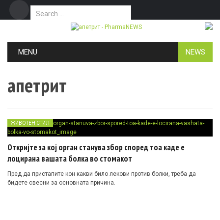
Search for:
Дома
Маркетинг
Контакт
Skip to content
MENU
NEWS
апетрит
ЖИВОТЕН СТИЛ
Откријте за кој орган станува збор според тоа каде е
лоцирана вашата болка во стомакот
Пред да пристапите кон какви било лекови против болки, треба да
бидете свесни за основната причина.