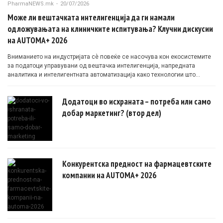
PharmaNEWS.mk
-
20/07/2026
Може ли вештачката интелигенција да ги намали
одложувањата на клиничките испитувања? Клучни дискусии
на AUTOMA+ 2026
Вниманието на индустријата сè повеќе се насочува кон екосистемите
за податоци управувани од вештачка интелигенција, напредната
аналитика и интелигентната автоматизација како технологии што
овозможуваат поефикасни клинички истражувања засновани на
докази.
Додатоци во исхраната – потреба или само
добар маркетинг? (втор дел)
Конкурентска предност на фармацевтските
компании на AUTOMA+ 2026