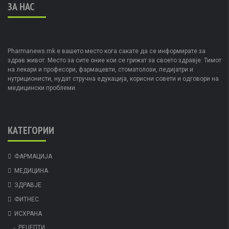
ЗА НАС
Pharmanews.mk е вашето место кога сакате да се информирате за
здрав живот. Место за сите оние кои се грижат за своето здравје. Тимот
на лекари и професори, фармацевти, стоматолози, педијатри и
нутриционисти, нудат стручна едукација, корисни совети и одговори на
медицински проблеми.
КАТЕГОРИИ
ФАРМАЦИЈА
МЕДИЦИНА
ЗДРАВЈЕ
ФИТНЕС
ИСХРАНА
РЕЦЕПТИ