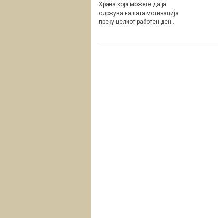
Храна која можете да ја
одржува вашата мотивација
преку целиот работен ден…