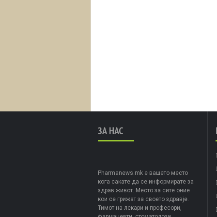
ЗА НАС
Pharmanews.mk е вашето место
кога сакате да се информирате за
здрав живот. Место за сите оние
кои се грижат за своето здравје.
Тимот на лекари и професори,
фармацевти, стоматолози,