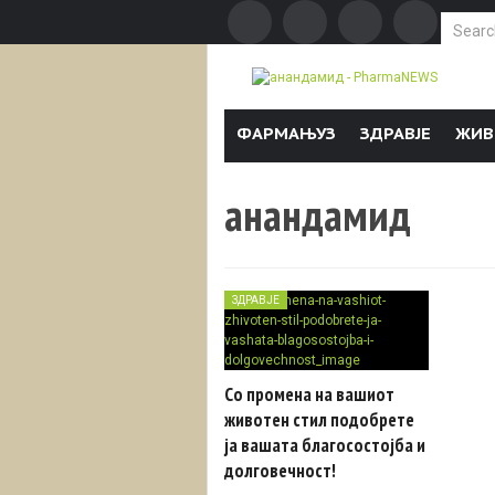
Search f
Skip to content
ФАРМАЊУЗ
ЗДРАВЈЕ
ЖИВ
анандамид
ЗДРАВЈЕ
Со промена на вашиот
животен стил подобрете
ја вашата благосостојба и
долговечност!