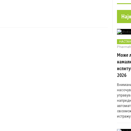
Нај
НАСТА
Pharma
Може л
намали
испиту
2026
Внимани
насочув
управув
напредн
автомат
овозмож
истражу