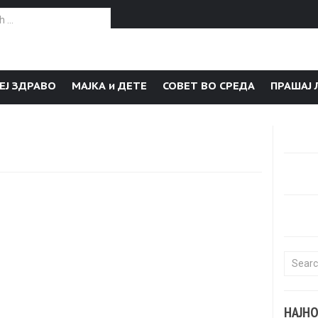
or:
ЕЈ ЗДРАВО
МАЈКА и ДЕТЕ
СОВЕТ ВО СРЕДА
ПРАШАЈ 
Search f
НАЈН