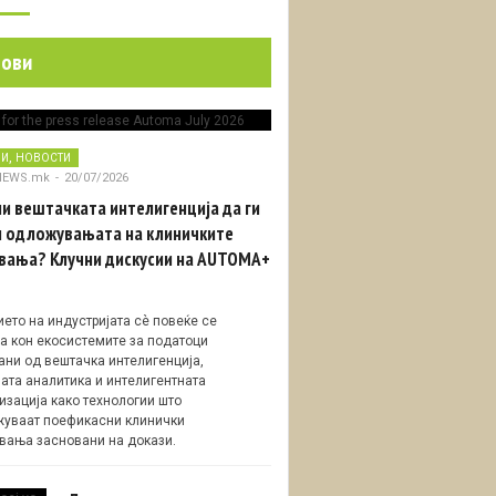
нови
,
НИ
НОВОСТИ
NEWS.mk
-
20/07/2026
и вештачката интелигенција да ги
 одложувањата на клиничките
вања? Клучни дискусии на AUTOMA+
ето на индустријата сè повеќе се
а кон екосистемите за податоци
ани од вештачка интелигенција,
ата аналитика и интелигентната
изација како технологии што
уваат поефикасни клинички
вања засновани на докази.