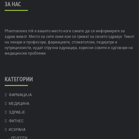
ЗА НАС
Pharmanews.mk е вашето место кога сакате да се информирате за
здрав живот. Место за сите оние кои се грижат за своето здравје. Тимот
на лекари и професори, фармацевти, стоматолози, педијатри и
нутриционисти, нудат стручна едукација, корисни совети и одговори на
медицински проблеми.
КАТЕГОРИИ
ФАРМАЦИЈА
МЕДИЦИНА
ЗДРАВЈЕ
ФИТНЕС
ИСХРАНА
РЕЦЕПТИ