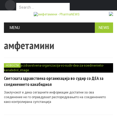
Search for:
Дома
Маркетинг
Контакт
Skip to content
MENU
NEWS
амфетамини
НОВОСТИ
Светската здравствена организација во судир со ДЕА за
соединението канабидиол
Заклучокот е дека сегашните информации достапни за ова
соединение не го оправдуваат распоредувањето на соединението
како контролирана супстанција