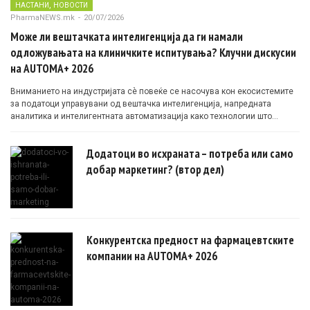
,
НАСТАНИ
НОВОСТИ
PharmaNEWS.mk
-
20/07/2026
Може ли вештачката интелигенција да ги намали
одложувањата на клиничките испитувања? Клучни дискусии
на AUTOMA+ 2026
Вниманието на индустријата сè повеќе се насочува кон екосистемите
за податоци управувани од вештачка интелигенција, напредната
аналитика и интелигентната автоматизација како технологии што
овозможуваат поефикасни клинички истражувања засновани на
докази.
Додатоци во исхраната – потреба или само
добар маркетинг? (втор дел)
Конкурентска предност на фармацевтските
компании на AUTOMA+ 2026