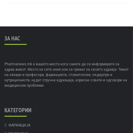
ЗА НАС
Pharmanews.mk е вашето место кога сакате да се информирате за
здрав живот. Место за сите оние кои се грижат за своето здравје. Тимот
на лекари и професори, фармацевти, стоматолози, педијатри и
нутриционисти, нудат стручна едукација, корисни совети и одговори на
медицински проблеми.
КАТЕГОРИИ
ФАРМАЦИЈА