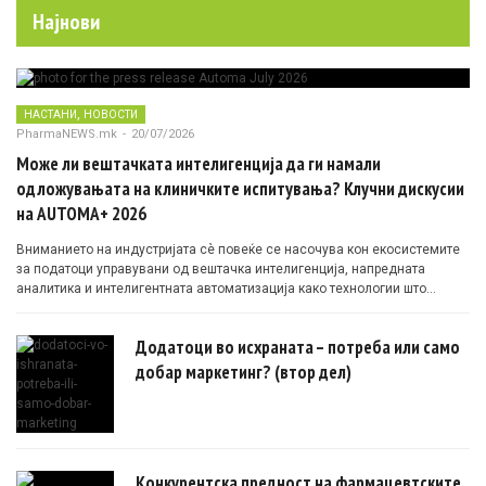
Најнови
,
НАСТАНИ
НОВОСТИ
PharmaNEWS.mk
-
20/07/2026
Може ли вештачката интелигенција да ги намали
одложувањата на клиничките испитувања? Клучни дискусии
на AUTOMA+ 2026
Вниманието на индустријата сè повеќе се насочува кон екосистемите
за податоци управувани од вештачка интелигенција, напредната
аналитика и интелигентната автоматизација како технологии што
овозможуваат поефикасни клинички истражувања засновани на
докази.
Додатоци во исхраната – потреба или само
добар маркетинг? (втор дел)
Конкурентска предност на фармацевтските