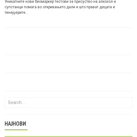
Уникатните нови биомаркер тестови за присуство на алкохол и
супстанци помага во откривањето дали и што прават децата и
тинејџерите…
Search for:
НАЈНОВИ