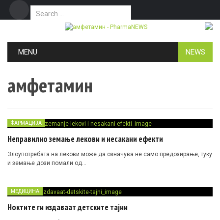
Search for:
Дома
Маркетинг
Контакт
Skip to content
MENU
NEWS
амфетамин
ФАРМАЦИЈА
Неправилно земање лекови и несакани ефекти
Злоупотребата на лекови може да означува не само предозирање, туку
и земање дози помали од…
МЕДИЦИНА
Ноктите ги издаваат детските тајни