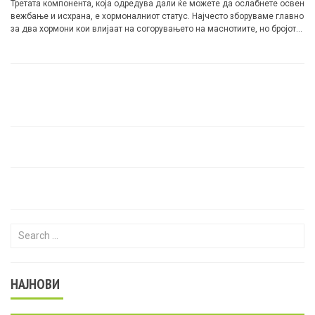
Третата компонента, која одредува дали ќе можете да ослабнете освен
вежбање и исхрана, е хормоналниот статус. Најчесто зборуваме главно
за два хормони кои влијаат на согорувањето на маснотиите, но бројот
на оние хормони кои имаат директен ефект во контролата на губење на
тежината се всушност 7.
Search for:
НАЈНОВИ