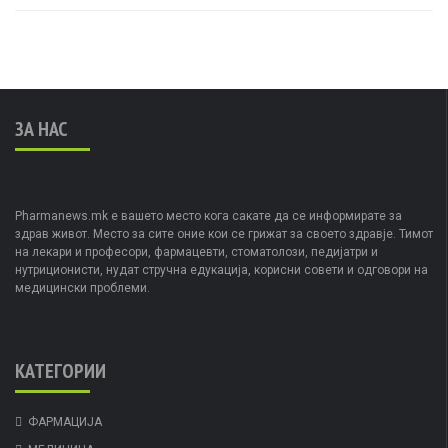
ЗА НАС
Pharmanews.mk е вашето место кога сакате да се информирате за
здрав живот. Место за сите оние кои се грижат за своето здравје. Тимот
на лекари и професори, фармацевти, стоматолози, педијатри и
нутриционисти, нудат стручна едукација, корисни совети и одговори на
медицински проблеми.
КАТЕГОРИИ
ФАРМАЦИЈА