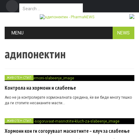
Search for:
Дома
Маркетинг
Контакт
Skip to content
MENU
NEWS
адипонектин
ЖИВОТЕН СТИЛ
Контрола на хормони и слабеење
Ако не ја контролирате хормоналната средина, ќе ви биде многу тешко
да ги стопите несаканите масти…
ЖИВОТЕН СТИЛ
Хормони кои ги согоруваат маснотиите – клуч за слабеење