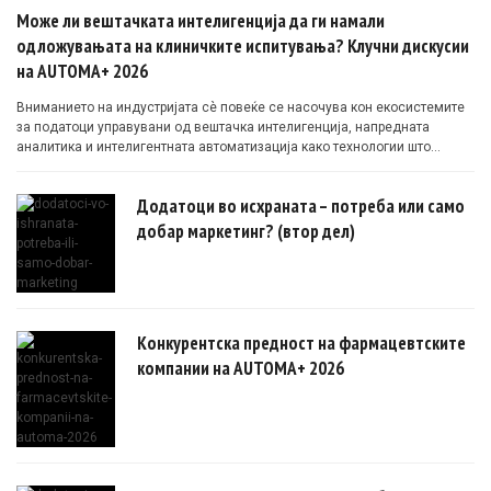
Може ли вештачката интелигенција да ги намали
одложувањата на клиничките испитувања? Клучни дискусии
на AUTOMA+ 2026
Вниманието на индустријата сè повеќе се насочува кон екосистемите
за податоци управувани од вештачка интелигенција, напредната
аналитика и интелигентната автоматизација како технологии што
овозможуваат поефикасни клинички истражувања засновани на
докази.
Додатоци во исхраната – потреба или само
добар маркетинг? (втор дел)
Конкурентска предност на фармацевтските
компании на AUTOMA+ 2026