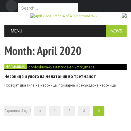
Search for:
Дома
Маркетинг
Контакт
Skip to content
MENU
NEWS
Month:
April 2020
ФАРМАЦИЈА
Несоница и улога на мелатонин во третманот
Постојат два типа на несоница: примарна и секундарна несоница…
Страница 4 од 4
«
1
2
3
4