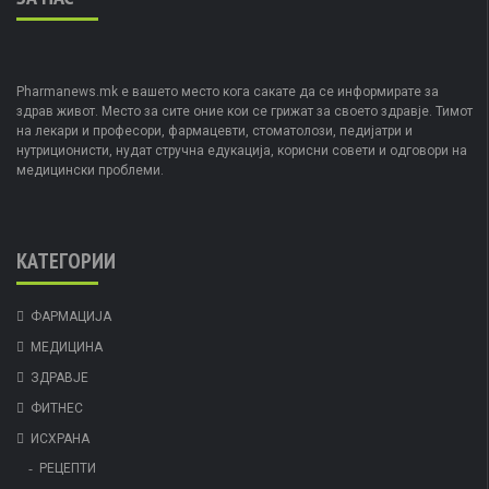
Pharmanews.mk е вашето место кога сакате да се информирате за
здрав живот. Место за сите оние кои се грижат за своето здравје. Тимот
на лекари и професори, фармацевти, стоматолози, педијатри и
нутриционисти, нудат стручна едукација, корисни совети и одговори на
медицински проблеми.
КАТЕГОРИИ
ФАРМАЦИЈА
МЕДИЦИНА
ЗДРАВЈЕ
ФИТНЕС
ИСХРАНА
РЕЦЕПТИ