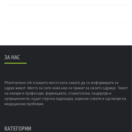
ЗА НАС
Pharmanews.mk е вашето место кога сакате да се информирате за
здрав живот. Место за сите оние кои се грижат за своето здравје. Тимот
на лекари и професори, фармацевти, стоматолози, педијатри и
нутриционисти, нудат стручна едукација, корисни совети и одговори на
медицински проблеми.
КАТЕГОРИИ