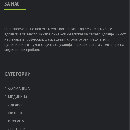
ЗА НАС
Pharmanews.mk е вашето место кога сакате да се информирате за
здрав живот. Место за сите оние кои се грижат за своето здравје. Тимот
на лекари и професори, фармацевти, стоматолози, педијатри и
нутриционисти, нудат стручна едукација, корисни совети и одговори на
медицински проблеми.
КАТЕГОРИИ
ФАРМАЦИЈА
МЕДИЦИНА
ЗДРАВЈЕ
ФИТНЕС
ИСХРАНА
РЕЦЕПТИ