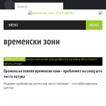
Search for:
Дома
Маркетинг
Контакт
Skip to content
MENU
NEWS
временски зони
ЖИВОТЕН СТИЛ
Промена на повеќе временски зони – проблемот на секој што
често патува
Редовен проблем кај луѓето кои често патуваат – состојба наречена
Џет-Лег…