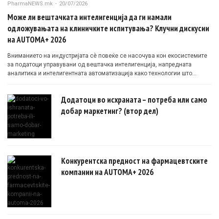
PharmaNEWS.mk
-
20/07/2026
Може ли вештачката интелигенција да ги намали
одложувањата на клиничките испитувања? Клучни дискусии
на AUTOMA+ 2026
Вниманието на индустријата сè повеќе се насочува кон екосистемите
за податоци управувани од вештачка интелигенција, напредната
аналитика и интелигентната автоматизација како технологии што
овозможуваат поефикасни клинички истражувања засновани на
докази.
Додатоци во исхраната – потреба или само
добар маркетинг? (втор дел)
Конкурентска предност на фармацевтските
компании на AUTOMA+ 2026