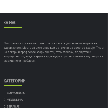
ЗА НАС
Pharmanews.mk е вашето место кога сакате да се информирате за
здрав живот. Место за сите оние кои се грижат за своето здравје. Тимот
на лекари и професори, фармацевти, стоматолози, педијатри и
нутриционисти, нудат стручна едукација, корисни совети и одговори на
медицински проблеми.
КАТЕГОРИИ
ФАРМАЦИЈА
МЕДИЦИНА
ЗДРАВЈЕ