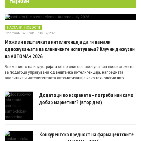
Најнови
,
НАСТАНИ
НОВОСТИ
PharmaNEWS.mk
-
20/07/2026
Може ли вештачката интелигенција да ги намали
одложувањата на клиничките испитувања? Клучни дискусии
на AUTOMA+ 2026
Вниманието на индустријата сè повеќе се насочува кон екосистемите
за податоци управувани од вештачка интелигенција, напредната
аналитика и интелигентната автоматизација како технологии што
овозможуваат поефикасни клинички истражувања засновани на
докази.
Додатоци во исхраната – потреба или само
добар маркетинг? (втор дел)
Конкурентска предност на фармацевтските