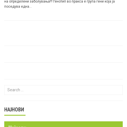
на определени заболувања!!! Генотип во пракса е група гени која ја
поседува една…
Search for:
НАЈНОВИ