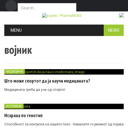
Search for:
Дома
Маркетинг
Контакт
Skip to content
MENU
NEWS
војник
МЕДИЦИНА
Што може спортот да ја научи медицината?
Медицината треба да учи од спортот
КОЛУМНИ
Исхрана по генотип
Способност за контрола на нашето тело . Намалете го ризикот од појава