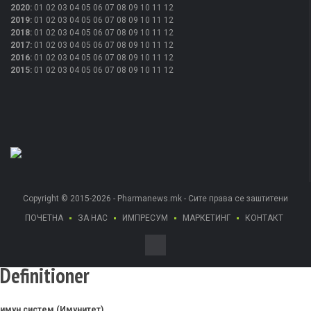
2020
:
01
02
03
04
05
06
07
08
09
10
11
12
2019
:
01
02
03
04
05
06
07
08
09
10
11
12
2018
:
01
02
03
04
05
06
07
08
09
10
11
12
2017
:
01
02
03
04
05
06
07
08
09
10
11
12
2016
:
01
02
03
04
05
06
07
08
09
10
11
12
2015
:
01
02
03
04
05
06
07
08
09
10
11
12
Copyright © 2015-2026 - Pharmanews.mk - Сите права се заштитени
ПОЧЕТНА
ЗА НАС
ИМПРЕСУМ
МАРКЕТИНГ
КОНТАКТ
Definitioner
имун систем (Имунитет)