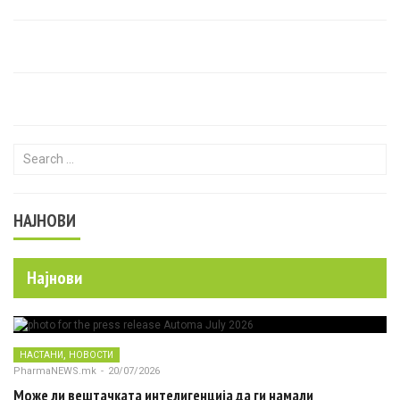
Search for:
НАЈНОВИ
Најнови
,
НАСТАНИ
НОВОСТИ
PharmaNEWS.mk
-
20/07/2026
Може ли вештачката интелигенција да ги намали