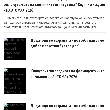
одложувањата на клиничките испитувања? Клучни дискусии
на AUTOMA+ 2026
Вниманието на индустријата сè повеќе се насочува кон екосистемите
за податоци управувани од вештачка интелигенција, напредната
аналитика и интелигентната автоматизација како технологии што
овозможуваат поефикасни клинички истражувања засновани на
докази.
Додатоци во исхраната – потреба или само
добар маркетинг? (втор дел)
Конкурентска предност на фармацевтските
компании на AUTOMA+ 2026
Додатоци во исхраната – потреба или само