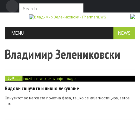
Search for:
Дома
Маркетинг
Контакт
Skip to content
MENU
NEWS
Владимир Зелениковски
ЗДРАВЈЕ
Видови синузити и нивно лекување
Синузитот во неговата почетна фаза, тешко се дијагностицира, затоа
што…