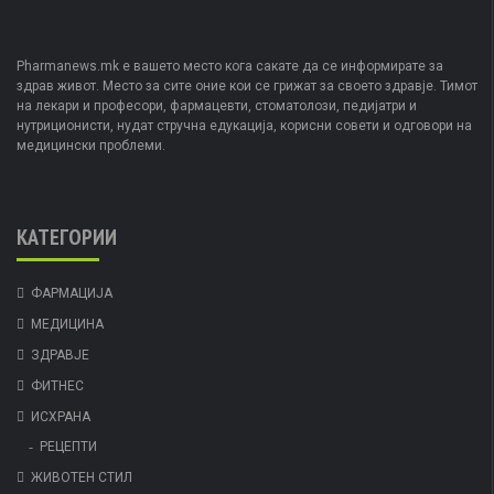
Pharmanews.mk е вашето место кога сакате да се информирате за
здрав живот. Место за сите оние кои се грижат за своето здравје. Тимот
на лекари и професори, фармацевти, стоматолози, педијатри и
нутриционисти, нудат стручна едукација, корисни совети и одговори на
медицински проблеми.
КАТЕГОРИИ
ФАРМАЦИЈА
МЕДИЦИНА
ЗДРАВЈЕ
ФИТНЕС
ИСХРАНА
РЕЦЕПТИ
ЖИВОТЕН СТИЛ