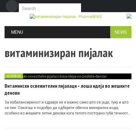
Search for:
Дома
Маркетинг
Контакт
Skip to content
MENU
NEWS
витаминизиран пијалак
ИСХРАНА
Витамински освежителни пијалаци – лоша идеја во жешките
денови
За избалансираност и здравје не е важно само што се јаде, туку и што
се пие. Секогаш е подобро да одберете обична минерална вода,
особено во жешките летни денови кога телото постојано губи течности
преку потење