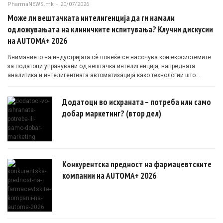
PharmaNEWS.mk
-
20/07/2026
Може ли вештачката интелигенција да ги намали
одложувањата на клиничките испитувања? Клучни дискусии
на AUTOMA+ 2026
Вниманието на индустријата сè повеќе се насочува кон екосистемите
за податоци управувани од вештачка интелигенција, напредната
аналитика и интелигентната автоматизација како технологии што
овозможуваат поефикасни клинички истражувања засновани на
докази.
Додатоци во исхраната – потреба или само
добар маркетинг? (втор дел)
Конкурентска предност на фармацевтските
компании на AUTOMA+ 2026