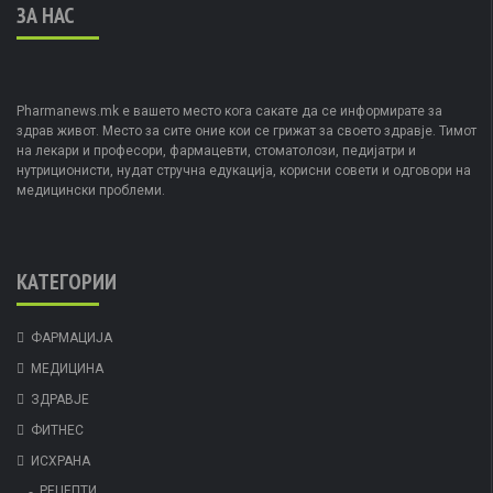
ЗА НАС
Pharmanews.mk е вашето место кога сакате да се информирате за
здрав живот. Место за сите оние кои се грижат за своето здравје. Тимот
на лекари и професори, фармацевти, стоматолози, педијатри и
нутриционисти, нудат стручна едукација, корисни совети и одговори на
медицински проблеми.
КАТЕГОРИИ
ФАРМАЦИЈА
МЕДИЦИНА
ЗДРАВЈЕ
ФИТНЕС
ИСХРАНА
РЕЦЕПТИ