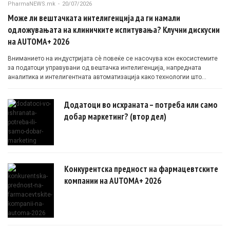
PharmaNEWS.mk
-
20/07/2026
Може ли вештачката интелигенција да ги намали
одложувањата на клиничките испитувања? Клучни дискусии
на AUTOMA+ 2026
Вниманието на индустријата сè повеќе се насочува кон екосистемите
за податоци управувани од вештачка интелигенција, напредната
аналитика и интелигентната автоматизација како технологии што
овозможуваат поефикасни клинички истражувања засновани на
докази.
Додатоци во исхраната – потреба или само
добар маркетинг? (втор дел)
Конкурентска предност на фармацевтските
компании на AUTOMA+ 2026