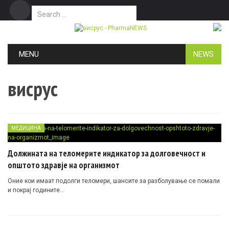
Search for:
Дома
Маркетинг
Контакт
Skip to content
MENU
NEWS
висрус
МЕДИЦИНА
Должината на теломерите индикатор за долговечност и
општото здравје на организмот
Оние кои имаат подолги теломери, шансите за разболување се помали
и покрај годините…