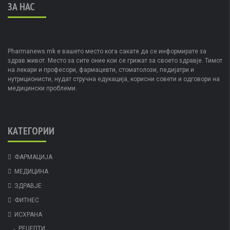
ЗА НАС
Pharmanews.mk е вашето место кога сакате да се информирате за
здрав живот. Место за сите оние кои се грижат за своето здравје. Тимот
на лекари и професори, фармацевти, стоматолози, педијатри и
нутриционисти, нудат стручна едукација, корисни совети и одговори на
медицински проблеми.
КАТЕГОРИИ
ФАРМАЦИЈА
МЕДИЦИНА
ЗДРАВЈЕ
ФИТНЕС
ИСХРАНА
РЕЦЕПТИ