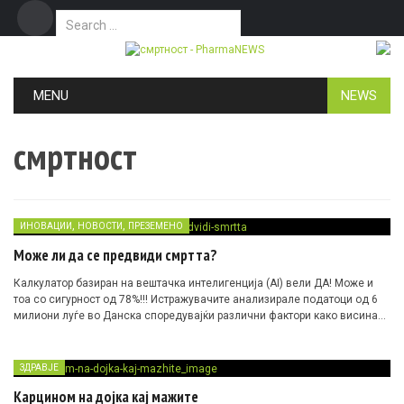
Search for:
Дома
Маркетинг
Контакт
Skip to content
MENU
NEWS
смртност
,
,
ИНОВАЦИИ
НОВОСТИ
ПРЕЗЕМЕНО
Може ли да се предвиди смртта?
Калкулатор базиран на вештачка интелигенција (AI) вели ДА! Може и
тоа со сигурност од 78%!!! Истражувачите анализирале податоци од 6
милиони луѓе во Данска споредувајќи различни фактори како висина
на лични доходи, професија па дури и дали некој имал скршена коска.
ЗДРАВЈЕ
Карцином на дојка кај мажите