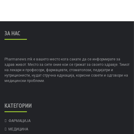
ЗА НАС
Pharmanews.mk е вашето место кога сакате да се информирате за
здрав живот. Место за сите оние кои се грижат за своето здравје. Тимот
на лекари и професори, фармацевти, стоматолози, педијатри и
нутриционисти, нудат стручна едукација, корисни совети и одговори на
медицински проблеми.
КАТЕГОРИИ
ФАРМАЦИЈА
МЕДИЦИНА