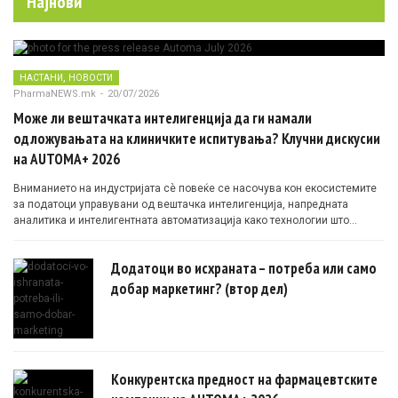
Најнови
,
НАСТАНИ
НОВОСТИ
PharmaNEWS.mk
-
20/07/2026
Може ли вештачката интелигенција да ги намали
одложувањата на клиничките испитувања? Клучни дискусии
на AUTOMA+ 2026
Вниманието на индустријата сè повеќе се насочува кон екосистемите
за податоци управувани од вештачка интелигенција, напредната
аналитика и интелигентната автоматизација како технологии што
овозможуваат поефикасни клинички истражувања засновани на
докази.
Додатоци во исхраната – потреба или само
добар маркетинг? (втор дел)
Конкурентска предност на фармацевтските