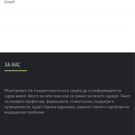
Error9
ЗА НАС
Pharmanews.mk е вашето место кога сакате да се информирате за
здрав живот. Место за сите оние кои се грижат за своето здравје. Тимот
на лекари и професори, фармацевти, стоматолози, педијатри и
нутриционисти, нудат стручна едукација, корисни совети и одговори на
медицински проблеми.