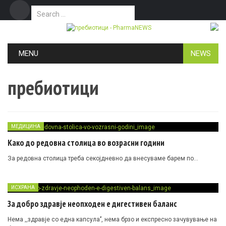
Search for:
Дома
Маркетинг
Контакт
Skip to content
MENU
NEWS
пребиотици
МЕДИЦИНА
Како до редовна столица во возрасни години
За редовна столица треба секојдневно да внесуваме барем по…
ИСХРАНА
За добро здравје неопходен е дигестивен баланс
Нема ,,здравје со една капсула’’, нема брзо и експресно зачувување на