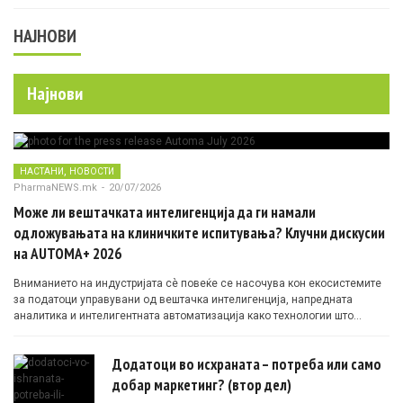
НАЈНОВИ
Најнови
,
НАСТАНИ
НОВОСТИ
PharmaNEWS.mk
-
20/07/2026
Може ли вештачката интелигенција да ги намали
одложувањата на клиничките испитувања? Клучни дискусии
на AUTOMA+ 2026
Вниманието на индустријата сè повеќе се насочува кон екосистемите
за податоци управувани од вештачка интелигенција, напредната
аналитика и интелигентната автоматизација како технологии што
овозможуваат поефикасни клинички истражувања засновани на
докази.
Додатоци во исхраната – потреба или само
добар маркетинг? (втор дел)