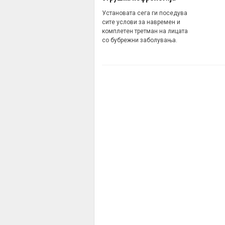
Установата сега ги поседува
сите услови за навремен и
комплетен третман на лицата
со бубрежни заболувања.