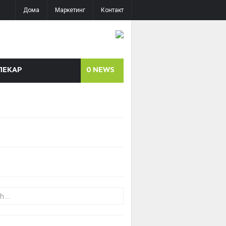
Дома
Маркетинг
Контакт
ЛЕКАР
0
NEWS
or: