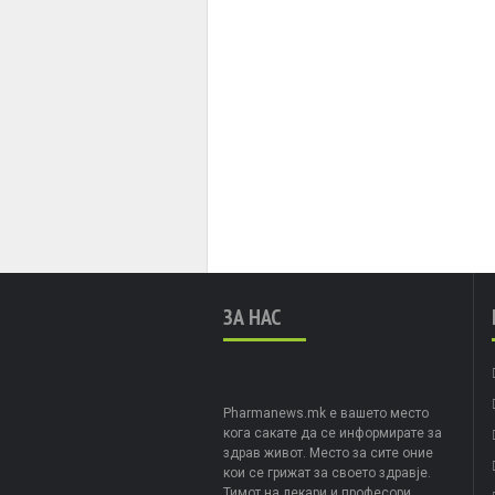
ЗА НАС
Pharmanews.mk е вашето место
кога сакате да се информирате за
здрав живот. Место за сите оние
кои се грижат за своето здравје.
Тимот на лекари и професори,