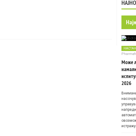
НАЈН
Нај
НАСТА
Pharma
Може л
намали
испиту
2026
Внимани
насочув
управув
напредн
автомат
овозмож
истражу