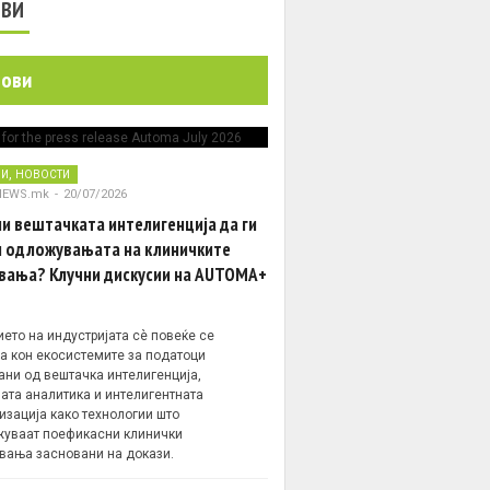
ОВИ
нови
,
НИ
НОВОСТИ
NEWS.mk
-
20/07/2026
и вештачката интелигенција да ги
 одложувањата на клиничките
вања? Клучни дискусии на AUTOMA+
ето на индустријата сè повеќе се
а кон екосистемите за податоци
ани од вештачка интелигенција,
ата аналитика и интелигентната
изација како технологии што
уваат поефикасни клинички
вања засновани на докази.