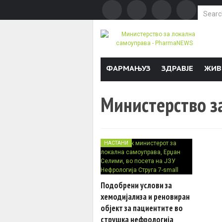
Search f
Skip to content
ФАРМАЊУЗ
ЗДРАВЈЕ
ЖИВ
Министерство з
НАСТАНИ
Подобрени услови за
хемодијализа и реновиран
објект за пациентите во
струшка нефрологија