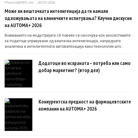
PharmaNEWS.mk
-
20/07/2026
Може ли вештачката интелигенција да ги намали
одложувањата на клиничките испитувања? Клучни дискусии
на AUTOMA+ 2026
Вниманието на индустријата сè повеќе се насочува кон екосистемите
за податоци управувани од вештачка интелигенција, напредната
аналитика и интелигентната автоматизација како технологии што
овозможуваат поефикасни клинички истражувања засновани на
докази.
Додатоци во исхраната – потреба или само
добар маркетинг? (втор дел)
Конкурентска предност на фармацевтските
компании на AUTOMA+ 2026