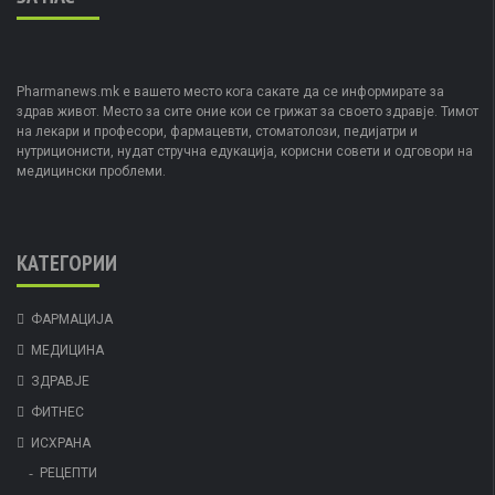
Pharmanews.mk е вашето место кога сакате да се информирате за
здрав живот. Место за сите оние кои се грижат за своето здравје. Тимот
на лекари и професори, фармацевти, стоматолози, педијатри и
нутриционисти, нудат стручна едукација, корисни совети и одговори на
медицински проблеми.
КАТЕГОРИИ
ФАРМАЦИЈА
МЕДИЦИНА
ЗДРАВЈЕ
ФИТНЕС
ИСХРАНА
РЕЦЕПТИ