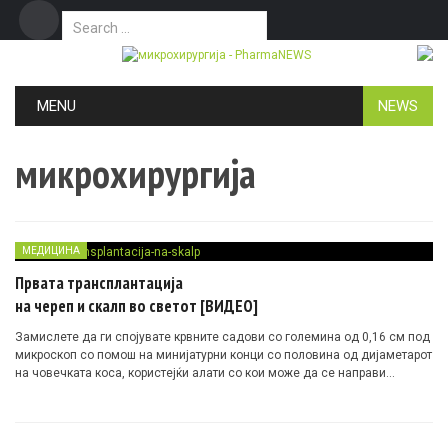
Search for:
Дома
Маркетинг
Контакт
Skip to content
MENU
NEWS
микрохирургија
МЕДИЦИНА
Првата трансплантација
на череп и скалп во светот [ВИДЕО]
Замислете да ги спојувате крвните садови со големина од 0,16 см под
микроскоп со помош на минијатурни конци со половина од дијаметарот
на човечката коса, користејќи алати со кои може да се направи
квалитетен швајцарски часовник…