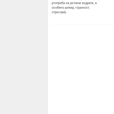
употреба на јаглени хидрати, а
особено шеќер, гојазност,
стресови).