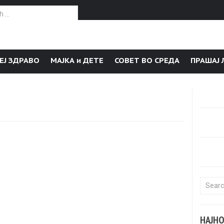
or:
ЕЈ ЗДРАВО
МАЈКА и ДЕТЕ
СОВЕТ ВО СРЕДА
ПРАШАЈ 
Search f
НАЈН