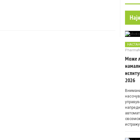
Нај
НАСТА
Pharma
Може л
намали
испиту
2026
Внимани
насочув
управув
напредн
автомат
овозмож
истражу