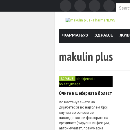
Search f
Skip to content
ФАРМАЊУЗ
ЗДРАВЈЕ
ЖИВ
makulin plus
ЗДРАВЈЕ
Очите и шеќерната болест
Во настанувањето на
дијабетесот во најголем број
случаи во основа се
наследството и факторите на
средината(вирусни инфекции,
автоимунитет, прекумерна