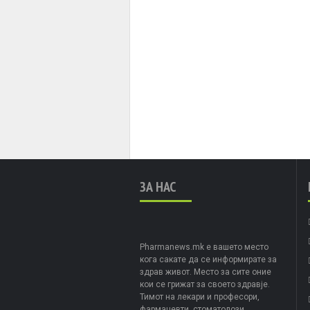
ЗА НАС
Pharmanews.mk е вашето место
кога сакате да се информирате за
здрав живот. Место за сите оние
кои се грижат за своето здравје.
Тимот на лекари и професори,
фармацевти, стоматолози,