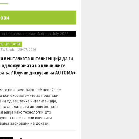
нови
,
НИ
НОВОСТИ
NEWS.mk
-
20/07/2026
и вештачката интелигенција да ги
 одложувањата на клиничките
вања? Клучни дискусии на AUTOMA+
ето на индустријата сè повеќе се
а кон екосистемите за податоци
ани од вештачка интелигенција,
ата аналитика и интелигентната
изација како технологии што
уваат поефикасни клинички
вања засновани на докази.