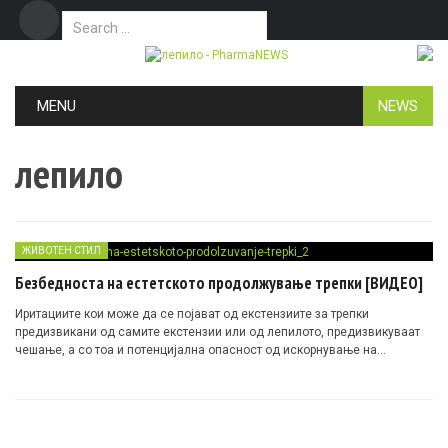
Search for:
Дома
Маркетинг
Контакт
Skip to content
MENU
NEWS
лепило
ЖИВОТЕН СТИЛ
Безбедноста на естетското продолжување трепки [ВИДЕО]
Иритациите кои може да се појават од екстензиите за трепки
предизвикани од самите екстензии или од лепилото, предизвикуваат
чешање, а со тоа и потенцијална опасност од искорнување на
вистинските трепки…