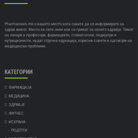
Pharmanews.mk е вашето место кога сакате да се информирате за
здрав живот. Место за сите оние кои се грижат за своето здравје. Тимот
на лекари и професори, фармацевти, стоматолози, педијатри и
нутриционисти, нудат стручна едукација, корисни совети и одговори на
медицински проблеми.
КАТЕГОРИИ
ФАРМАЦИЈА
МЕДИЦИНА
ЗДРАВЈЕ
ФИТНЕС
ИСХРАНА
РЕЦЕПТИ