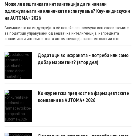
Може ли вештачката интелигенција да ги намали
одложувањата на клиничките испитувања? Клучни дискусии
на AUTOMA+ 2026
Вниманието на индустријата сè повеќе се насочува кон екосистемите
за податоци управувани од вештачка интелигенција, напредната
аналитика и интелигентната автоматизација како технологии што
овозможуваат поефикасни клинички истражувања засновани на
докази.
Додатоци во исхраната – потреба или само
добар маркетинг? (втор дел)
Конкурентска предност на фармацевтските
компании на AUTOMA+ 2026
Додатоци во исхраната – потреба или само