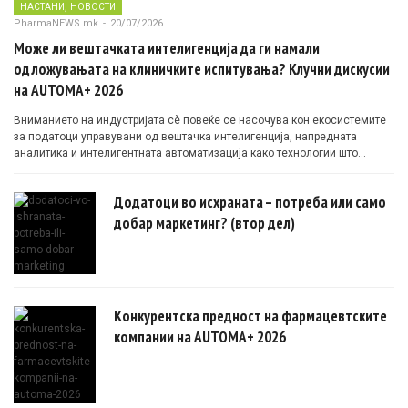
,
НАСТАНИ
НОВОСТИ
PharmaNEWS.mk
-
20/07/2026
Може ли вештачката интелигенција да ги намали
одложувањата на клиничките испитувања? Клучни дискусии
на AUTOMA+ 2026
Вниманието на индустријата сè повеќе се насочува кон екосистемите
за податоци управувани од вештачка интелигенција, напредната
аналитика и интелигентната автоматизација како технологии што
овозможуваат поефикасни клинички истражувања засновани на
докази.
Додатоци во исхраната – потреба или само
добар маркетинг? (втор дел)
Конкурентска предност на фармацевтските
компании на AUTOMA+ 2026