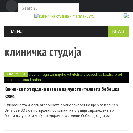
Search for:
Дома
Маркетинг
Контакт
Skip to content
MENU
NEWS
клиничка студија
ЗДРАВО БЕБЕ
Клинички потврдена нега за најчувствителната бебешка
кожа
Ефикасноста и дерматолошката подносливост на кремот Becutan
Sensitive SOS се потврдени со клиничка студија спроведена во
болнички услови меѓу предвремено родени бебиња, една од
најчувствителните групи.