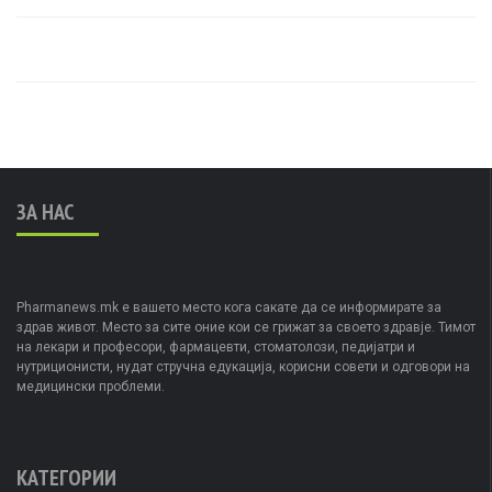
ЗА НАС
Pharmanews.mk е вашето место кога сакате да се информирате за
здрав живот. Место за сите оние кои се грижат за своето здравје. Тимот
на лекари и професори, фармацевти, стоматолози, педијатри и
нутриционисти, нудат стручна едукација, корисни совети и одговори на
медицински проблеми.
КАТЕГОРИИ