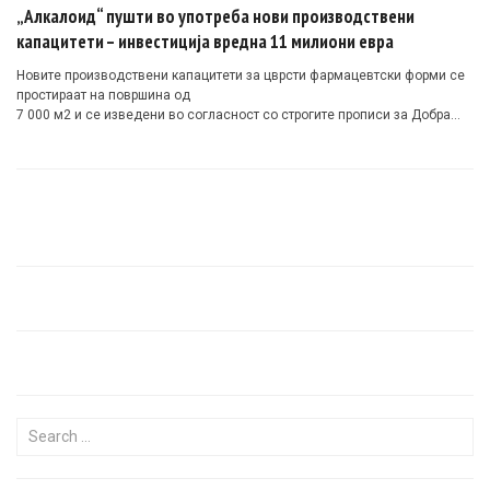
„Алкалоид“ пушти во употреба нови производствени
капацитети – инвестиција вредна 11 милиони евра
Новите производствени капацитети за цврсти фармацевтски форми се
простираат на површина од
7 000 м2 и се изведени во согласност со строгите прописи за Добра
производствена пракса.
Search for: