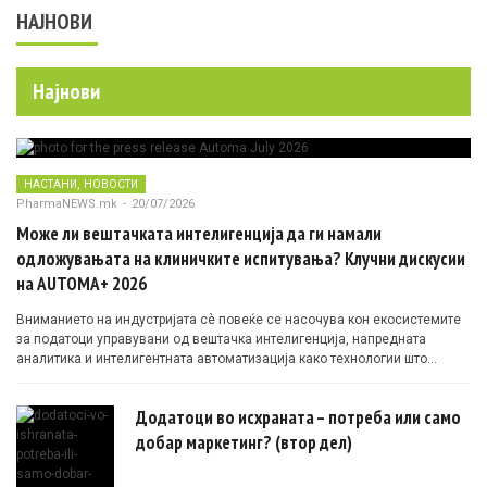
НАЈНОВИ
Најнови
,
НАСТАНИ
НОВОСТИ
PharmaNEWS.mk
-
20/07/2026
Може ли вештачката интелигенција да ги намали
одложувањата на клиничките испитувања? Клучни дискусии
на AUTOMA+ 2026
Вниманието на индустријата сè повеќе се насочува кон екосистемите
за податоци управувани од вештачка интелигенција, напредната
аналитика и интелигентната автоматизација како технологии што
овозможуваат поефикасни клинички истражувања засновани на
докази.
Додатоци во исхраната – потреба или само
добар маркетинг? (втор дел)