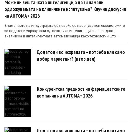
Може ли вештачката интелигенција да ги намали
одложувањата на клиничките испитувања? Клучни дискусии
на AUTOMA+ 2026
Вниманието на индустријата сè повеќе се насочува кон екосистемите
за податоци управувани од вештачка интелигенција, напредната
аналитика и интелигентната автоматизација како технологии што
овозможуваат поефикасни клинички истражувања засновани на
докази.
Додатоци во исхраната – потреба или само
добар маркетинг? (втор дел)
Конкурентска предност на фармацевтските
компании на AUTOMA+ 2026
Додатоци во исхраната – потреба или само