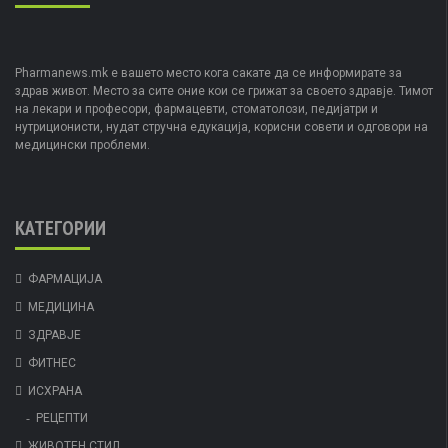
Pharmanews.mk е вашето место кога сакате да се информирате за
здрав живот. Место за сите оние кои се грижат за своето здравје. Тимот
на лекари и професори, фармацевти, стоматолози, педијатри и
нутриционисти, нудат стручна едукација, корисни совети и одговори на
медицински проблеми.
КАТЕГОРИИ
ФАРМАЦИЈА
МЕДИЦИНА
ЗДРАВЈЕ
ФИТНЕС
ИСХРАНА
РЕЦЕПТИ
ЖИВОТЕН СТИЛ