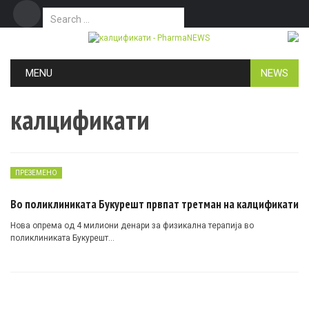
Search for:
Дома
Маркетинг
Контакт
Skip to content
MENU
NEWS
калцификати
ПРЕЗЕМЕНО
Во поликлиниката Букурешт првпат третман на калцификати
Hова опрема од 4 милиони денари за физикална терапија во
поликлиниката Букурешт…