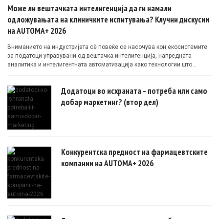
Може ли вештачката интелигенција да ги намали
одложувањата на клиничките испитувања? Клучни дискусии
на AUTOMA+ 2026
Вниманието на индустријата сè повеќе се насочува кон екосистемите
за податоци управувани од вештачка интелигенција, напредната
аналитика и интелигентната автоматизација како технологии што
овозможуваат поефикасни клинички истражувања засновани на
докази.
Додатоци во исхраната – потреба или само
добар маркетинг? (втор дел)
Конкурентска предност на фармацевтските
компании на AUTOMA+ 2026