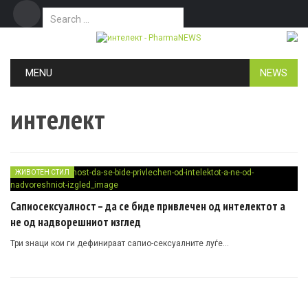
Search for:
Дома
Маркетинг
Контакт
Skip to content
MENU
NEWS
интелект
ЖИВОТЕН СТИЛ
Сапиосексуалност – да се биде привлечен од интелектот а
не од надворешниот изглед
Три знаци кои ги дефинираат сапио-сексуалните луѓе…