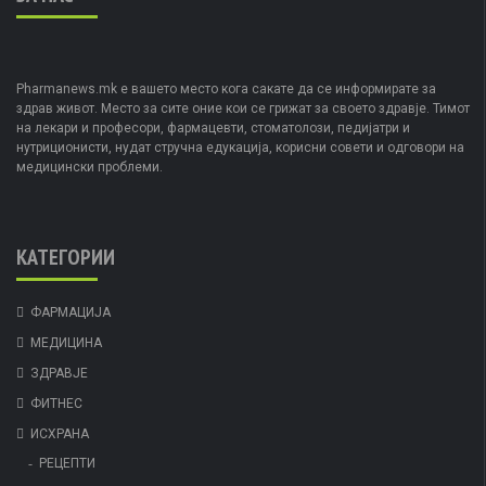
Pharmanews.mk е вашето место кога сакате да се информирате за
здрав живот. Место за сите оние кои се грижат за своето здравје. Тимот
на лекари и професори, фармацевти, стоматолози, педијатри и
нутриционисти, нудат стручна едукација, корисни совети и одговори на
медицински проблеми.
КАТЕГОРИИ
ФАРМАЦИЈА
МЕДИЦИНА
ЗДРАВЈЕ
ФИТНЕС
ИСХРАНА
РЕЦЕПТИ