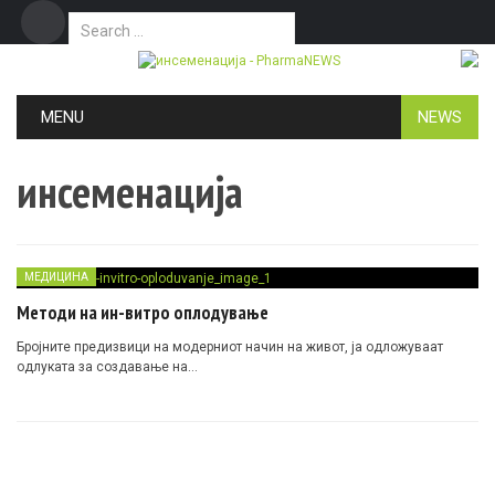
Search for:
Дома
Маркетинг
Контакт
Skip to content
MENU
NEWS
инсеменација
МЕДИЦИНА
Методи на ин-витро оплодување
Бројните предизвици на модерниот начин на живот, ја одложуваат
одлуката за создавање на…