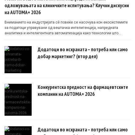
одложувањата на клиничките испитувања? Клучни дискусии
на AUTOMA+ 2026
Вниманието на индустријата сè повеќе се насочува кон екосистемите
за податоци управувани од вештачка интелигенција, напредната
аналитика и интелигентната автоматизација како технологии што
овозможуваат поефикасни клинички истражувања засновани на
докази.
Додатоци во исхраната – потреба или само
добар маркетинг? (втор дел)
Конкурентска предност на фармацевтските
компании на AUTOMA+ 2026
Додатоци во исхраната – потреба или само