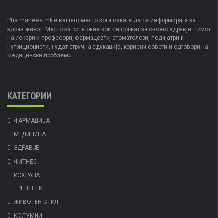
Pharmanews.mk е вашето место кога сакате да се информирате за
здрав живот. Место за сите оние кои се грижат за своето здравје. Тимот
на лекари и професори, фармацевти, стоматолози, педијатри и
нутриционисти, нудат стручна едукација, корисни совети и одговори на
медицински проблеми.
КАТЕГОРИИ
ФАРМАЦИЈА
МЕДИЦИНА
ЗДРАВЈЕ
ФИТНЕС
ИСХРАНА
РЕЦЕПТИ
ЖИВОТЕН СТИЛ
КОЛУМНИ