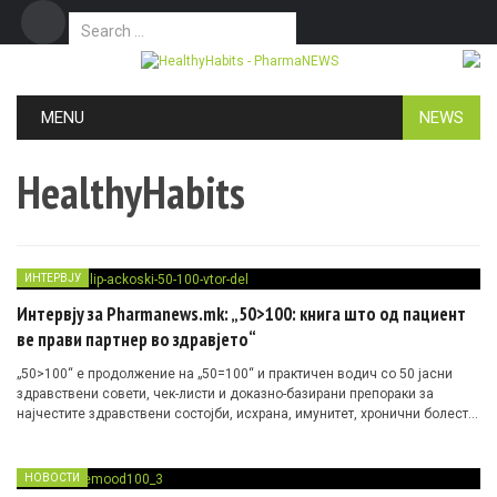
Search for:
Дома
Маркетинг
Контакт
Skip to content
MENU
NEWS
HealthyHabits
ИНТЕРВЈУ
Интервју за Pharmanews.mk: „50>100: книга што од пациент
ве прави партнер во здравјето“
„50>100“ е продолжение на „50=100“ и практичен водич со 50 јасни
здравствени совети, чек-листи и доказно-базирани препораки за
најчестите здравствени состојби, исхрана, имунитет, хронични болести,
женско и детско здравје. Авторот Филип Ачкоски е м-р по фармација со
20-годишно регионално искуство во фарма индустријата и основач на
концептот Top Edukator.
НОВОСТИ