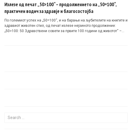
Излезе од печат „50>100“ – продолжението на „50=100“,
практичен водич за здравје и благосостојба
По големиот успех на „50=100“, и на барање на љубителите на книгите и
здравиот животен стил, од печат излезе нејзиното продолжение:
„50>100: 50 Здравствени совети за првите 100 години од животот“ –
книга што од пациент ве прави партнер во здравјето.
#50поголемоод100 #ЗдравственСовет #ТопЕдукатор #ЗдравЖивот
#Wellness #HealthTipsMK #HealthyHabits
Search for: