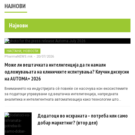
НАЈНОВИ
Најнови
,
НАСТАНИ
НОВОСТИ
PharmaNEWS.mk
-
20/07/2026
Може ли вештачката интелигенција да ги намали
одложувањата на клиничките испитувања? Клучни дискусии
на AUTOMA+ 2026
Вниманието на индустријата сè повеќе се насочува кон екосистемите
за податоци управувани од вештачка интелигенција, напредната
аналитика и интелигентната автоматизација како технологии што
овозможуваат поефикасни клинички истражувања засновани на
докази.
Додатоци во исхраната – потреба или само
добар маркетинг? (втор дел)