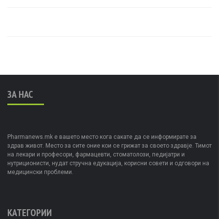
ЗА НАС
Pharmanews.mk е вашето место кога сакате да се информирате за
здрав живот. Место за сите оние кои се грижат за своето здравје. Тимот
на лекари и професори, фармацевти, стоматолози, педијатри и
нутриционисти, нудат стручна едукација, корисни совети и одговори на
медицински проблеми.
КАТЕГОРИИ