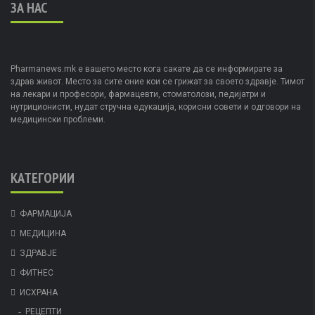
ЗА НАС
Pharmanews.mk е вашето место кога сакате да се информирате за
здрав живот. Место за сите оние кои се грижат за своето здравје. Тимот
на лекари и професори, фармацевти, стоматолози, педијатри и
нутриционисти, нудат стручна едукација, корисни совети и одговори на
медицински проблеми.
КАТЕГОРИИ
ФАРМАЦИЈА
МЕДИЦИНА
ЗДРАВЈЕ
ФИТНЕС
ИСХРАНА
РЕЦЕПТИ