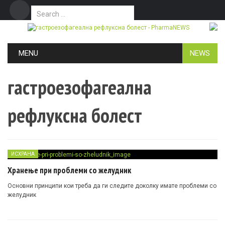
Search for:
Дома
Маркетинг
Контакт
Skip to content
MENU
NEWS
гастроезофагеална
рефлуксна болест
ИСХРАНА
Хранење при проблеми со желудник
Основни принципи кои треба да ги следите доколку имате проблеми со
желудник