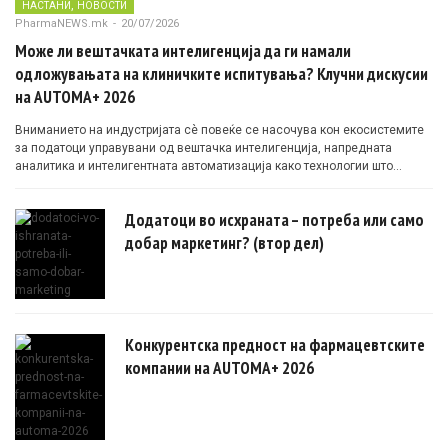
,
НАСТАНИ
НОВОСТИ
PharmaNEWS.mk
-
20/07/2026
Може ли вештачката интелигенција да ги намали
одложувањата на клиничките испитувања? Клучни дискусии
на AUTOMA+ 2026
Вниманието на индустријата сè повеќе се насочува кон екосистемите
за податоци управувани од вештачка интелигенција, напредната
аналитика и интелигентната автоматизација како технологии што
овозможуваат поефикасни клинички истражувања засновани на
докази.
Додатоци во исхраната – потреба или само
добар маркетинг? (втор дел)
Конкурентска предност на фармацевтските
компании на AUTOMA+ 2026