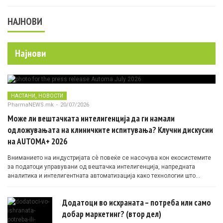
НАЈНОВИ
Најнови
,
НАСТАНИ
НОВОСТИ
PharmaNEWS.mk
-
20/07/2026
Може ли вештачката интелигенција да ги намали
одложувањата на клиничките испитувања? Клучни дискусии
на AUTOMA+ 2026
Вниманието на индустријата сè повеќе се насочува кон екосистемите
за податоци управувани од вештачка интелигенција, напредната
аналитика и интелигентната автоматизација како технологии што
овозможуваат поефикасни клинички истражувања засновани на
докази.
Додатоци во исхраната – потреба или само
добар маркетинг? (втор дел)