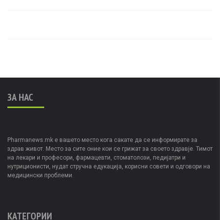
ЗА НАС
Pharmanews.mk е вашето место кога сакате да се информирате за
здрав живот. Место за сите оние кои се грижат за своето здравје. Тимот
на лекари и професори, фармацевти, стоматолози, педијатри и
нутриционисти, нудат стручна едукација, корисни совети и одговори на
медицински проблеми.
КАТЕГОРИИ