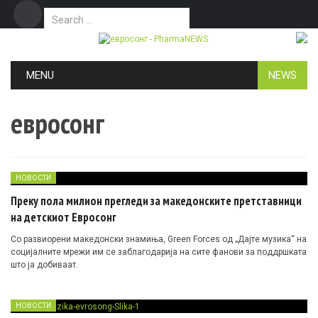
Search for:
Дома
Маркетинг
Контакт
Skip to content
MENU
NEWS
евросонг
НОВОСТИ
Преку пола милион прегледи за македонските претставници
на детскиот Евросонг
Со развиорени македонски знамиња, Green Forces од „Дајте музика“ на
социјалните мрежи им се заблагодарија на сите фанови за поддршката
што ја добиваат.
НОВОСТИ