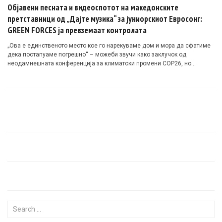
Објавени песната и видеоспотот на македонските
претставници од „Дајте музика“ за јуниорскиот Евросонг:
GREEN FORCES ја превземаат контролата
„Ова е единственото место кое го нарекуваме дом и мора да сфатиме
дека постапуаме погрешно“ – можеби звучи како заклучок од
неодамнешната конференција за климатски промени COP26, но
всушност ова се стиховите од песната која ќе ја претставува
Македонија на Детскиот избор за песна на Евровизија 2021 во Париз.
Search for: