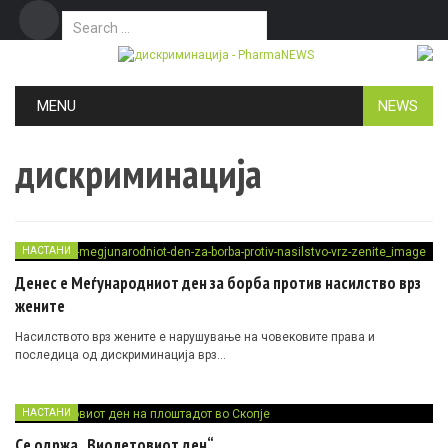
Search for:
Дома
Маркетинг
Контакт
Skip to content
MENU
NEWS
дискриминација
НАСТАНИ
Денес е Меѓународниот ден за борба против насилство врз
жените
Насилството врз жените е нарушување на човековите права и
последица од дискриминација врз…
НАСТАНИ
Се одржа „Виолетовиот ден“