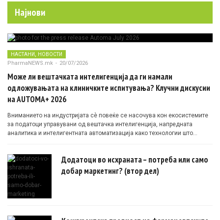
Најнови
,
НАСТАНИ
НОВОСТИ
PharmaNEWS.mk
-
20/07/2026
Може ли вештачката интелигенција да ги намали
одложувањата на клиничките испитувања? Клучни дискусии
на AUTOMA+ 2026
Вниманието на индустријата сè повеќе се насочува кон екосистемите
за податоци управувани од вештачка интелигенција, напредната
аналитика и интелигентната автоматизација како технологии што
овозможуваат поефикасни клинички истражувања засновани на
докази.
Додатоци во исхраната – потреба или само
добар маркетинг? (втор дел)