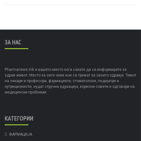
ЗА НАС
Pharmanews.mk е вашето место кога сакате да се информирате за
здрав живот. Место за сите оние кои се грижат за своето здравје. Тимот
на лекари и професори, фармацевти, стоматолози, педијатри и
нутриционисти, нудат стручна едукација, корисни совети и одговори на
медицински проблеми.
КАТЕГОРИИ
ФАРМАЦИЈА