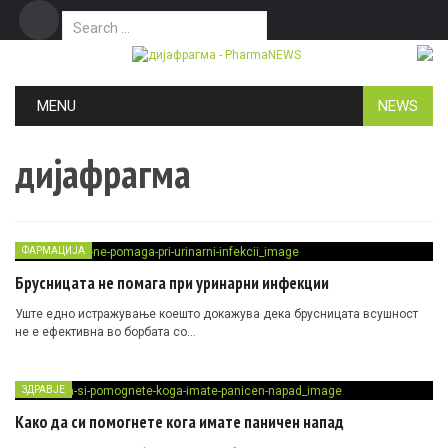
Search for:
Дома
Маркетинг
Контакт
Skip to content
MENU
NEWS
дијафрагма
ФАРМАЦИЈА
Брусницата не помага при уринарни инфекции
Уште едно истражување коешто докажува дека брусницата всушност
не е ефективна во борбата со…
ЗДРАВЈЕ
Како да си помогнете кога имате паничен напад