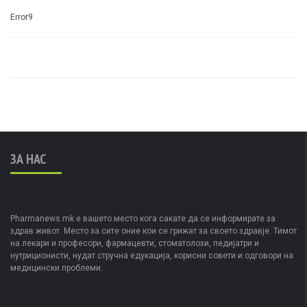
Error9
ЗА НАС
Pharmanews.mk е вашето место кога сакате да се информирате за
здрав живот. Место за сите оние кои се грижат за своето здравје. Тимот
на лекари и професори, фармацевти, стоматолози, педијатри и
нутриционисти, нудат стручна едукација, корисни совети и одговори на
медицински проблеми.