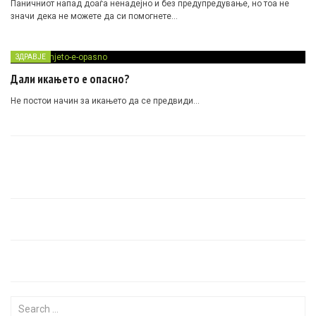
Паничниот напад доаѓа ненадејно и без предупредување, но тоа не
значи дека не можете да си помогнете…
ЗДРАВЈЕ
Дали икањето е опасно?
Не постои начин за икањето да се предвиди…
Search for: