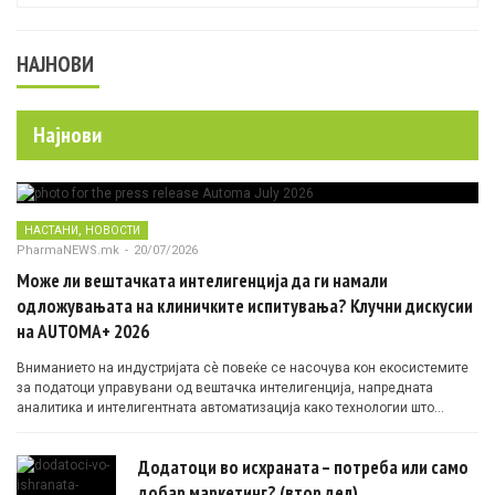
НАЈНОВИ
Најнови
,
НАСТАНИ
НОВОСТИ
PharmaNEWS.mk
-
20/07/2026
Може ли вештачката интелигенција да ги намали
одложувањата на клиничките испитувања? Клучни дискусии
на AUTOMA+ 2026
Вниманието на индустријата сè повеќе се насочува кон екосистемите
за податоци управувани од вештачка интелигенција, напредната
аналитика и интелигентната автоматизација како технологии што
овозможуваат поефикасни клинички истражувања засновани на
докази.
Додатоци во исхраната – потреба или само
добар маркетинг? (втор дел)