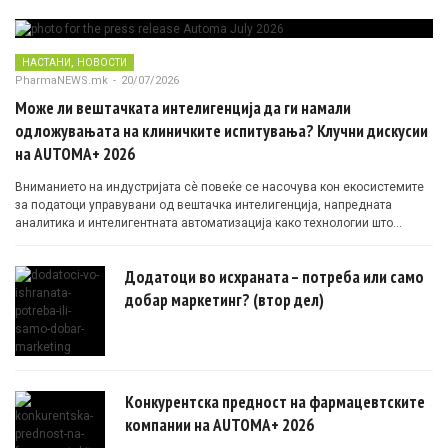
,
НАСТАНИ
НОВОСТИ
PharmaNEWS.mk
-
20/07/2026
Може ли вештачката интелигенција да ги намали
одложувањата на клиничките испитувања? Клучни дискусии
на AUTOMA+ 2026
Вниманието на индустријата сè повеќе се насочува кон екосистемите
за податоци управувани од вештачка интелигенција, напредната
аналитика и интелигентната автоматизација како технологии што
овозможуваат поефикасни клинички истражувања засновани на
докази.
Додатоци во исхраната – потреба или само
добар маркетинг? (втор дел)
Конкурентска предност на фармацевтските
компании на AUTOMA+ 2026