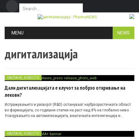
Search for:
Дома
Маркетинг
Контакт
Skip to content
MENU
NEWS
дигитализација
,
НАСТАНИ
НОВОСТИ
Дали дигитализацијата е клучот за побрзо откривање на
лекови?
Истражувањето и развојот (R&D) остануваат најбрзорастечката област
во фармацијата, со годишни стапки на раст над 8% на глобално ниво.
Усвојувањето на автоматизацијата, вештачката интелигенција и
алатките управувани од податоци ги трансформираат лабораториите, го
забрзуваат откривањето и отвораат нови патишта за иновација.
,
НАСТАНИ
НОВОСТИ