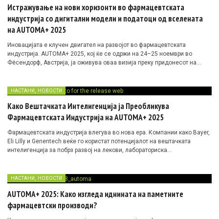
Истражување на нови хоризонти во фармацевтската
индустрија со дигитални модели и податоци од вселената
на AUTOMA+ 2025
Иновацијата е клучен двигател на развојот во фармацевтската
индустрија. AUTOMA+ 2025, кој ќе се одржи на 24–25 ноември во
Фёсендорф, Австрија, ја оживува оваа визија преку придонесот на
своите партнери.
,
НАСТАНИ
НОВОСТИ
Како Вештачката Интелигенција ја Преобликува
Фармацевтската Индустрија на AUTOMA+ 2025
Фармацевтската индустрија влегува во нова ера. Компании како Bayer,
Eli Lilly и Genentech веќе го користат потенцијалот на вештачката
интелигенција за побрз развој на лекови, лабораториска
автоматизација и персонализирана грижа за пациентите.
На #AUTOMA2025 во Австрија (24–25 ноември), лидерите од
индустријата ќе споделат најнови стратегии за интеграција на AI во
,
НАСТАНИ
НОВОСТИ
целиот синџир на вредност – од пакување до клинички испитувања.
AUTOMA+ 2025: Како изгледа иднината на паметните
фармацевтски производи?