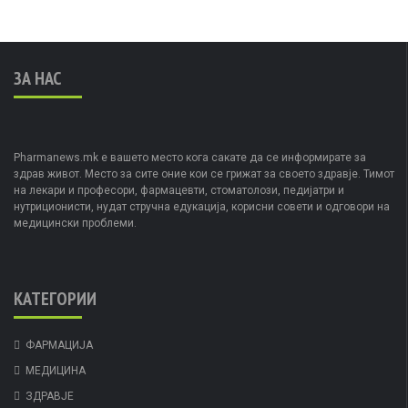
ЗА НАС
Pharmanews.mk е вашето место кога сакате да се информирате за
здрав живот. Место за сите оние кои се грижат за своето здравје. Тимот
на лекари и професори, фармацевти, стоматолози, педијатри и
нутриционисти, нудат стручна едукација, корисни совети и одговори на
медицински проблеми.
КАТЕГОРИИ
ФАРМАЦИЈА
МЕДИЦИНА
ЗДРАВЈЕ