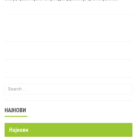
оддавање признанија за достигнувањата на најдобрите и најуспешните
компании во регионот.
Search for:
НАЈНОВИ
Најнови