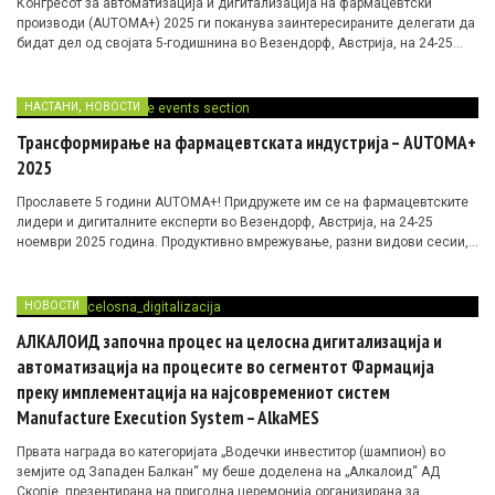
Конгресот за автоматизација и дигитализација на фармацевтски
производи (AUTOMA+) 2025 ги поканува заинтересираните делегати да
бидат дел од својата 5-годишнина во Везендорф, Австрија, на 24-25
ноември. Ова издание се фокусира на фармацевтската индустрија,
роботиката и паметните дигитални решенија управувани од вештачка
интелигенција.
,
НАСТАНИ
НОВОСТИ
Трансформирање на фармацевтската индустрија – AUTOMA+
2025
Прославете 5 години AUTOMA+! Придружете им се на фармацевтските
лидери и дигиталните експерти во Везендорф, Австрија, на 24-25
ноември 2025 година. Продуктивно вмрежување, разни видови сесии,
фокусна изложба, гала вечера, голема лотарија и друго!
НОВОСТИ
АЛКАЛОИД започна процес на целосна дигитализација и
автоматизација на процесите во сегментот Фармација
преку имплементација на најсовремениот систем
Manufacture Execution System – AlkaMES
Првата награда во категоријата „Водечки инвеститор (шампион) во
земјите од Западен Балкан“ му беше доделена на „Алкалоид“ АД
Скопје, презентирана на пригодна церемонија организирана за