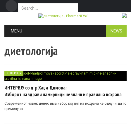
Search for:
Дома
Маркетинг
Контакт
Skip to content
MENU
NEWS
диетологија
ИНТЕРВЈУ
ИНТЕРВЈУ со д-р Хаџи-Димова:
Изборот на здрави намирници не значи и правилна исхрана
Современиот човек денес има избор кој тип на исхрана ќе одлучи да го
применува…