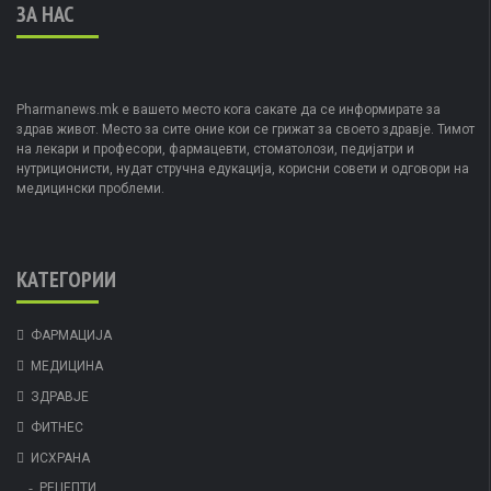
ЗА НАС
Pharmanews.mk е вашето место кога сакате да се информирате за
здрав живот. Место за сите оние кои се грижат за своето здравје. Тимот
на лекари и професори, фармацевти, стоматолози, педијатри и
нутриционисти, нудат стручна едукација, корисни совети и одговори на
медицински проблеми.
КАТЕГОРИИ
ФАРМАЦИЈА
МЕДИЦИНА
ЗДРАВЈЕ
ФИТНЕС
ИСХРАНА
РЕЦЕПТИ