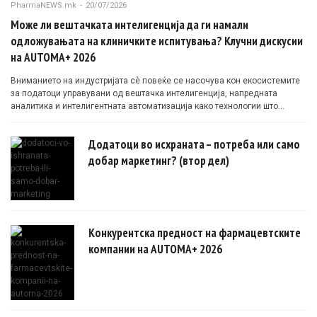
PharmaNEWS.mk
-
20/07/2026
Може ли вештачката интелигенција да ги намали
одложувањата на клиничките испитувања? Клучни дискусии
на AUTOMA+ 2026
Вниманието на индустријата сè повеќе се насочува кон екосистемите
за податоци управувани од вештачка интелигенција, напредната
аналитика и интелигентната автоматизација како технологии што
овозможуваат поефикасни клинички истражувања засновани на
докази.
Додатоци во исхраната – потреба или само
добар маркетинг? (втор дел)
Конкурентска предност на фармацевтските
компании на AUTOMA+ 2026