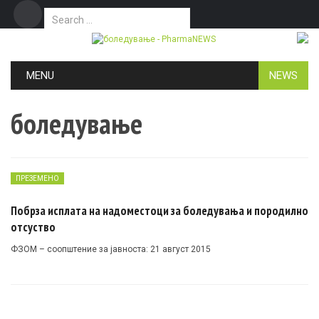
Search for:
Дома
Маркетинг
Контакт
Skip to content
MENU
NEWS
боледување
ПРЕЗЕМЕНО
Побрза исплата на надоместоци за боледувања и породилно
отсуство
ФЗОМ – соопштение за јавноста: 21 август 2015