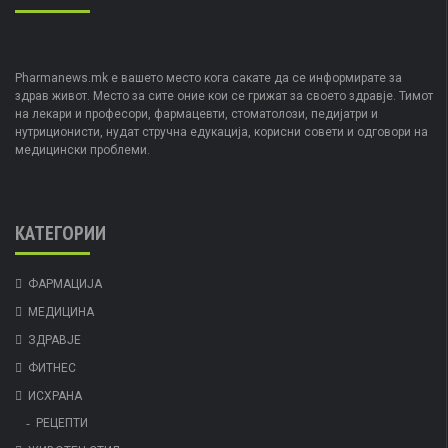
Pharmanews.mk е вашето место кога сакате да се информирате за
здрав живот. Место за сите оние кои се грижат за своето здравје. Тимот
на лекари и професори, фармацевти, стоматолози, педијатри и
нутриционисти, нудат стручна едукација, корисни совети и одговори на
медицински проблеми.
КАТЕГОРИИ
ФАРМАЦИЈА
МЕДИЦИНА
ЗДРАВЈЕ
ФИТНЕС
ИСХРАНА
РЕЦЕПТИ