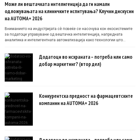
Може ли вештачката интелигенција да ги намали
одложувањата на клиничките испитувања? Клучни дискусии
на AUTOMA+ 2026
Вниманието на индустријата сè повеќе се насочува кон екосистемите
за податоци управувани од вештачка интелигенција, напредната
аналитика и интелигентната автоматизација како технологии што
овозможуваат поефикасни клинички истражувања засновани на
докази.
Додатоци во исхраната – потреба или само
добар маркетинг? (втор дел)
Конкурентска предност на фармацевтските
компании на AUTOMA+ 2026
Додатоци во исхраната – потреба или само